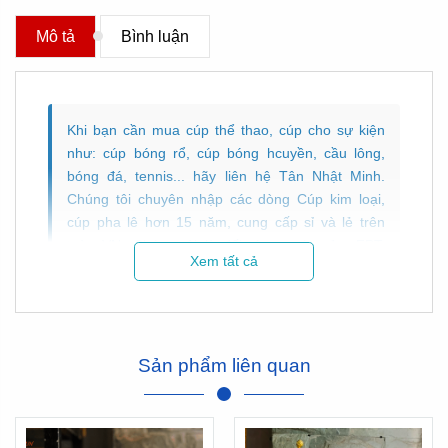
Mô tả
Bình luận
Khi bạn cần mua cúp thể thao, cúp cho sự kiện
như: cúp bóng rổ, cúp bóng hcuyền, cầu lông,
bóng đá, tennis... hãy liên hệ Tân Nhật Minh.
Chúng tôi chuyên nhập các dòng Cúp kim loại,
cúp pha lê hơn 15 năm,
cung cấp sỉ và lẻ trên
toàn VN
. Chúng tôi là đối tác uy tín của: FPT,
Xem tất cả
Honda, KFC, Vietcombank, Bộ Công an, ĐH Kinh
tế, Thiên Long... Bảo trì mãi mãi, đổi trả hàng nếu
lỗi! Hotline: 090.949.1080 / 090.1400018 /
090.1460008.
Sản phẩm liên quan
Mua Cúp Bóng Rổ Và Mẫu Cúp Bóng
Rổ Cao Cấp