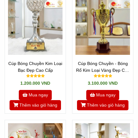
Cúp Bóng Chuyền Kim Loại
Cúp Bóng Chuyền - Bóng
Bạc Đẹp Cao Cấp
Rổ Kim Loại Vàng Đẹp Cao
Cấp
1.200.000 VND
3.100.000 VND
Mua ngay
Mua ngay
Địa Chỉ Bán Cúp Thể Thao Uy Tín Tại
Tân Nhật Minh
Thêm vào giỏ hàng
Thêm vào giỏ hàng
Đến với Tân Nhật Minh, chúng tôi có rất nhiều dòng
sản phẩm đa dạng để quý khách lựa chọn. Chúng tôi là
đơn vị nhập khẩu trực tiếp các dòng cúp pha lê, cúp