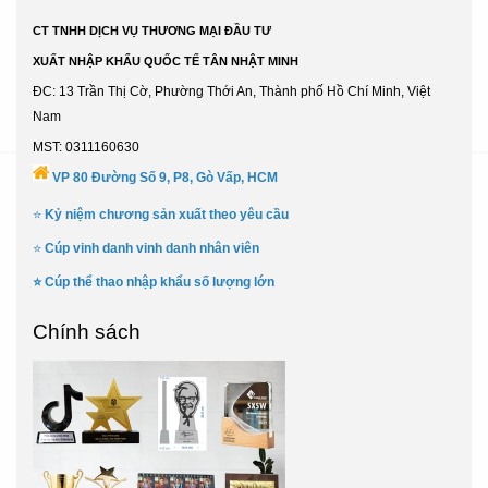
CT TNHH DỊCH VỤ THƯƠNG MẠI ĐẦU TƯ
XUẤT NHẬP KHẨU QUỐC TẾ TÂN NHẬT MINH
ĐC: 13 Trần Thị Cờ, Phường Thới An, Thành phố Hồ Chí Minh, Việt
Nam
MST: 0311160630
VP 80 Đường Số 9, P8, Gò Vấp, HCM
⭐
Kỷ niệm chương sản xuất theo yêu cầu
⭐
Cúp vinh danh vinh danh nhân viên
⭐
Cúp thể thao nhập khẩu số lượng lớn
Chính sách