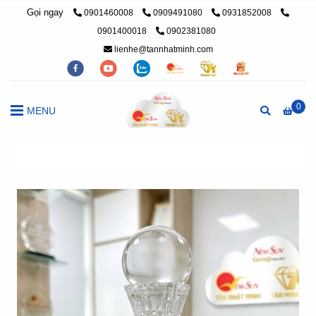
Gọi ngay
0901460008
0909491080
0931852008
0901400018
0902381080
lienhe@tannhatminh.com
0
MENU
Trang chủ
/
Cúp bóng chuyền
/
Đặt Mẫu Cúp Bóng Chuyền Ph