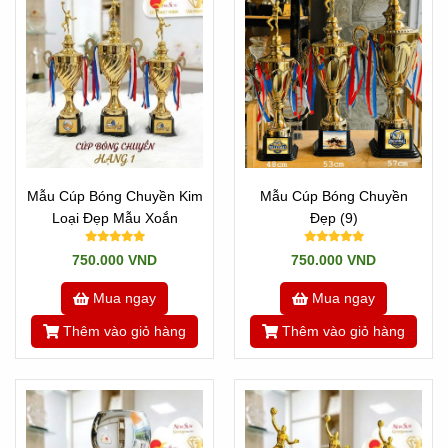
1. Tư vấn chọn mẫu cúp bóng rổ hoặc mẫu cúp bóng
chuyền phù hợp ngân sách.
2. Chốt kích thước, thiết kế maquette nội dung in/khắc
miễn phí.
3. Tiến hành gọt giũa, in khắc tỉ mỉ bằng công nghệ
hiện đại.
4. Kiểm tra chất lượng khắt khe và giao hàng tận nơi
trên toàn quốc.
Mẫu Cúp Bóng Chuyền Kim
Mẫu Cúp Bóng Chuyền
Loại Đẹp Mẫu Xoắn
Đẹp (9)
750.000 VND
750.000 VND
Mua ngay
Mua ngay
Thêm vào giỏ hàng
Thêm vào giỏ hàng
Quay
Về trang chủ