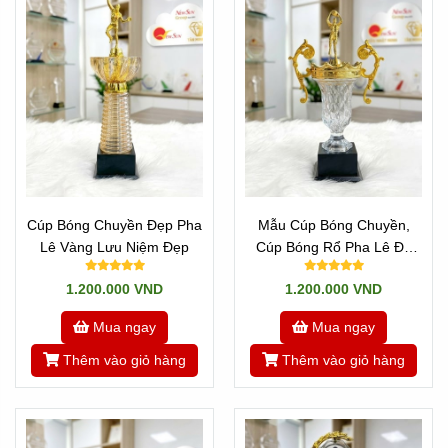
cúp. Phần đế cúp được làm vững chắc bằng chất liệu
đá hoặc gỗ cao cấp, tạo khoảng không gian tối ưu để
khắc tên giải đấu, logo nhà tài trợ cùng thông tin vinh
danh đội bóng vô địch.
Cúp Bóng Chuyền Đẹp Pha
Mẫu Cúp Bóng Chuyền,
Lê Vàng Lưu Niệm Đẹp
Cúp Bóng Rổ Pha Lê Đế
Gỗ Cao Cấp
1.200.000 VND
1.200.000 VND
Mua ngay
Mua ngay
Thêm vào giỏ hàng
Thêm vào giỏ hàng