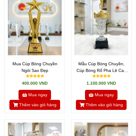
* Đặc điểm của dòng cúp nhập khẩu:
Là những sản
phẩm được đúc khuôn sẵn mẫu mã và hình dạng.
Nghĩa là mẫu mã chuẩn mực không thay đổi được phôi
đúc. Khách hàng chỉ việc chọn mẫu nào đẹp, kích
thước phù hợp và in hoặc khắc nội dung cá nhân hóa
lên sản phẩm là giao hàng hoàn thiện.
Lợi ích:
Sản xuất hoàn thiện cực kỳ nhanh
chóng và kiểu dáng vô cùng sang trọng, bắt mắt.
Nhược điểm:
Giá thành thuộc phân khúc cao
Mua Cúp Bóng Chuyền
Mẫu Cúp Bóng Chuyền,
cấp và chi tiết phôi đúc sẵn không thể tùy biến
Ngôi Sao Đẹp
Cúp Bóng Rổ Pha Lê Cao
thay đổi.
Cấp
400.000 VND
1.100.000 VND
Mua ngay
Mua ngay
Thêm vào giỏ hàng
Thêm vào giỏ hàng