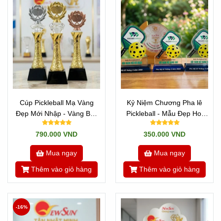
Cúp Pickleball Mạ Vàng
Kỷ Niệm Chương Pha lê
Đẹp Mới Nhập - Vàng Bạc
Pickleball - Mẫu Đẹp Hot
Đồng
Trên Thị Trường (3)
790.000 VND
350.000 VND
Mua ngay
Mua ngay
Thêm vào giỏ hàng
Thêm vào giỏ hàng
-16%