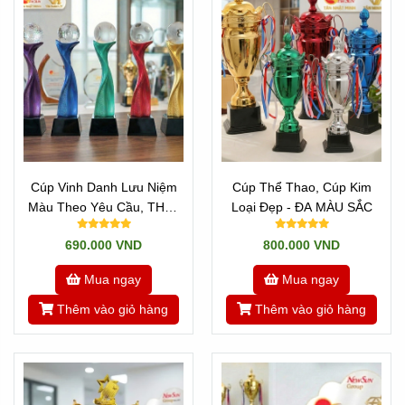
Cúp Vinh Danh Lưu Niệm
Cúp Thể Thao, Cúp Kim
Màu Theo Yêu Cầu, THAY
Loại Đẹp - ĐA MÀU SẮC
QUẢ CẦU THEO GIẢI
690.000 VND
800.000 VND
Mua ngay
Mua ngay
Thêm vào giỏ hàng
Thêm vào giỏ hàng