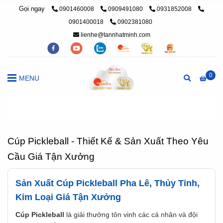
Gọi ngay
0901460008
0909491080
0931852008
0901400018
0902381080
lienhe@tannhatminh.com
0
MENU
Trang chủ
/
Cúp thể thao theo yêu cầu
/
Cúp pickleball
Cúp Pickleball - Thiết Kế & Sản Xuất Theo Yêu
Cầu Giá Tận Xưởng
Sản Xuất Cúp Pickleball Pha Lê, Thủy Tinh,
Kim Loại Giá Tận Xưởng
Cúp Pickleball
là giải thưởng tôn vinh các cá nhân và đội