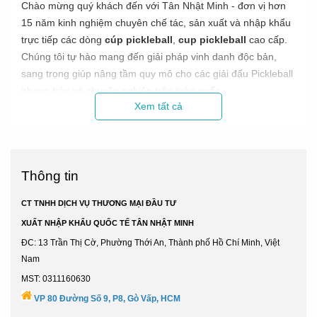
Chào mừng quý khách đến với Tân Nhật Minh - đơn vị hơn
15 năm kinh nghiệm chuyên chế tác, sản xuất và nhập khẩu
trực tiếp các dòng
cúp pickleball
,
cup pickleball
cao cấp.
Chúng tôi tự hào mang đến giải pháp vinh danh độc bản,
sang trọng giúp nâng tầm quy mô cho các giải đấu Pickleball
phong trào và chuyên nghiệp trên toàn quốc.
Xem tất cả
1. Bảng Giá Mẫu Cúp Pickleball Mới Nhất Tại
Xưởng
Thông tin
Giá thành từng mẫu cúp phụ thuộc vào chất liệu (pha lê, kim
loại, nhựa), kích thước và độ phức tạp trong khâu khắc logo.
CT TNHH DỊCH VỤ THƯƠNG MẠI ĐẦU TƯ
Tân Nhật Minh cam kết giá tận xưởng cạnh tranh hàng đầu:
XUẤT NHẬP KHẨU QUỐC TẾ TÂN NHẬT MINH
ĐC: 13 Trần Thị Cờ, Phường Thới An, Thành phố Hồ Chí Minh, Việt
Loại Cúp
K
Đặc Điểm Nổi Bật
Nam
Pickleball
MST: 0311160630
Cúp Pickleball
Thuần khiết, tán sắc lung linh, khắc
VP 80 Đường Số 9, P8, Gò Vấp, HCM
pha lê
laser 3D logo Pickleball