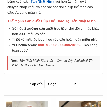
bóng xuất sắc.
Tân Nhật Minh
với hơn 15 năm uy tín
chuyên nhập khẩu và chế tác các dòng cúp thể thao cao
cấp, đa dạng mẫu mã.
Thế Mạnh Sản Xuất Cúp Thể Thao Tại Tân Nhật Minh
Sở hữu
2 xưởng sản xuất
trực tiếp, chủ động nhập khẩu
hơn 300+ mẫu có sẵn.
Thiết kế, in/khắc logo theo yêu cầu hoàn toàn
miễn phí
.
☎️
Hotline/Zalo:
0901460008
-
0949920008
(Giao hàng
toàn quốc).
Note:
Tân Nhật Minh Sản xuất – làm - in Cúp Pickleball TP
HCM, Hà Nội và 63 Tỉnh Thành...
Sắp xếp: