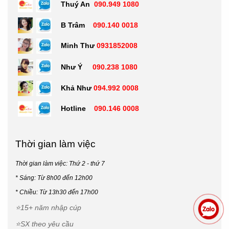
Thuý An
090.949 1080
cao. Thân cúp pha lê được cắt gọt mài góc tỉ mỉ, kết hợp
công nghệ in UV hoặc khắc laser hình quả bóng Pickleball lỗ
B Trâm
090.140 0018
đặc trưng. Rất phù hợp trao giải Đơn nam, Đơn nữ hoặc Đôi
nam nữ xuất sắc.
Minh Thư
0931852008
Như Ý
090.238 1080
Khả Như
094.992 0008
Hotline
090.146 0008
Thời gian làm việc
Thời gian làm việc: Thứ 2 - thứ 7
* Sáng: Từ 8h00 đến 12h00
*
Chiều: Từ 13h30 đến 17h00
⭐15+ năm nhập cúp
⭐SX theo yêu cầu