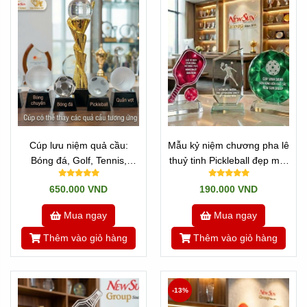
Cúp lưu niệm quả cầu:
Mẫu kỷ niệm chương pha lê
Bóng đá, Golf, Tennis,
thuỷ tinh Pickleball đẹp mới
Pickleball, Bida, Bóng rổ,
(19)
650.000 VND
190.000 VND
bàn, chuyền
Mua ngay
Mua ngay
Thêm vào giỏ hàng
Thêm vào giỏ hàng
-13%