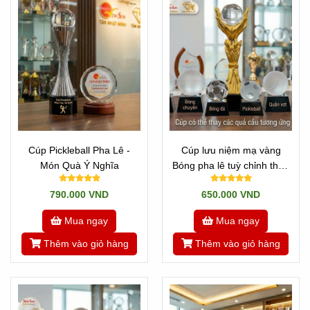
Cúp Pickleball Pha Lê -
Cúp lưu niệm mạ vàng
Món Quà Ý Nghĩa
Bóng pha lê tuỳ chỉnh theo
giải
790.000 VND
650.000 VND
Mua ngay
Mua ngay
Thêm vào giỏ hàng
Thêm vào giỏ hàng