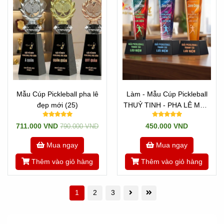
Mẫu Cúp Pickleball pha lê
Làm - Mẫu Cúp Pickleball
đẹp mới (25)
THUỶ TINH - PHA LÊ Mới -
Sản Xuất Theo Yêu Cầu
711.000 VND
450.000 VND
790.000 VND
Mua ngay
Mua ngay
Thêm vào giỏ hàng
Thêm vào giỏ hàng
1
2
3