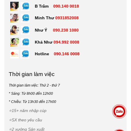
B Trâm
090.140 0018
Minh Thư
0931852008
Như Ý
090.238 1080
Khả Như
094.992 0008
Hotline
090.146 0008
Thời gian làm việc
Thời gian làm việc: Thứ 2 - thứ 7
* Sáng: Từ 8h00 đến 12h00
*
Chiều: Từ 13h30 đến 17h00
⭐15+ năm nhập cúp
⭐SX theo yêu cầu
⭐2 xưởng Sản xuất