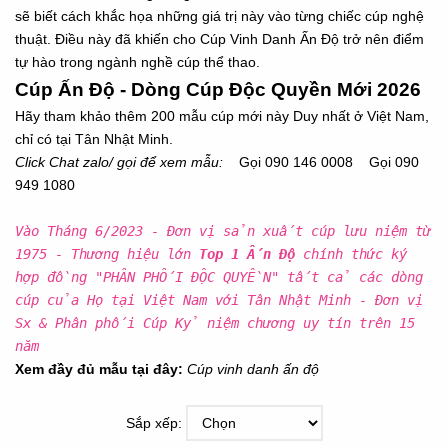
sẽ biết cách khắc họa những giá trị này vào từng chiếc cúp nghệ
thuật. Điều này đã khiến cho Cúp Vinh Danh Ấn Độ trở nên điểm
tự hào trong ngành nghề cúp thể thao.
Cúp Ấn Độ - Dòng Cúp Độc Quyền Mới 2026
Hãy tham khảo thêm 200 mẫu cúp mới này Duy nhất ở Việt Nam,
chỉ có tại Tân Nhật Minh.
Click Chat zalo/ gọi để xem mẫu:
Gọi
090 146 0008
Gọi
090
949 1080
Vào Tháng 6/2023 - Đơn vị sản xuất cúp l
ưu ni
ệm
từ
1975 - Thương hiệu lớn
Top 1
Ấn Độ
chính thức ký
hợp đồng "PHÂN PHỐI ĐỘC QUYỀN" tất cả các dòng
cúp của Họ tại Việt Nam với Tân Nhật Minh -
Đ
ơn v
ị
Sx & Ph
ân ph
ối C
úp K
ỷ ni
ệm ch
ư
ơng uy t
ín
tr
ên 15
n
ăm
Xem đầy đủ mẫu tại đây:
Cúp vinh danh ấn độ
Sắp xếp: