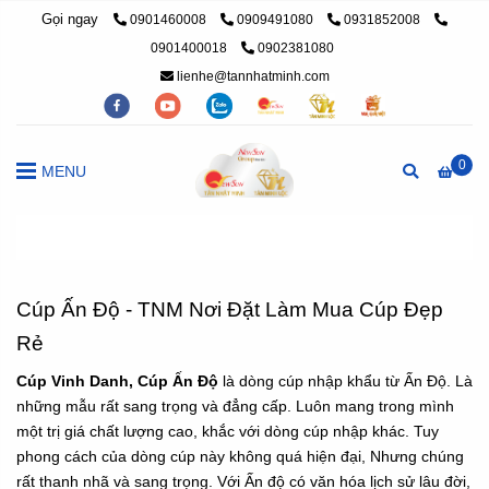
Gọi ngay
0901460008
0909491080
0931852008
0901400018
0902381080
lienhe@tannhatminh.com
0
MENU
Trang chủ
/
Cúp vinh danh ấn độ
Cúp Ấn Độ - TNM Nơi Đặt Làm Mua Cúp Đẹp
Rẻ
Cúp Vinh Danh, Cúp Ấn Độ
là dòng cúp nhập khẩu từ Ấn Độ. Là
những mẫu rất sang trọng và đẳng cấp. Luôn mang trong mình
một trị giá chất lượng cao, khắc với dòng cúp nhập khác. Tuy
phong cách của dòng cúp này không quá hiện đại, Nhưng chúng
rất thanh nhã và sang trọng. Với Ấn độ có văn hóa lịch sử lâu đời,