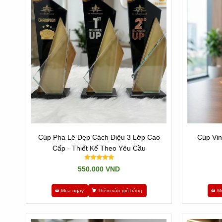
* Với dòng cúp nhập:
Là những sản phẩm
được đúc khuôn sẵn mẫu mã và hình d
dung lên sản phẩm và giao qua cho Khách hàng là xong.
- Lợi ích của dòng sản phẩm này là: Nhanh và đẹp
- Nhược điểm: Ngược lại là chúng có giá không phải rẻ và
Đến với Tân Nhật Minh, chúng tôi có nhiều dòng sản phẩm
Chúng tôi là đơn vị nhập các dòng sản phẩm cúp pha lê, cú
thời là xưởng sản xuất trực tiếp những sản phẩm mà cúp 
Cúp Pha Lê Đẹp Cách Điệu 3 Lớp Cao
Cúp Vin
Cấp - Thiết Kế Theo Yêu Cầu
Newsun Tân Nhật Minh
550.000 VND
Hotline:
Zalo 0909491080 / 0901400018 / 09014600
Mua ngay
Thêm vào giỏ hàng
M
Tannhatminh.com