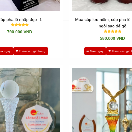
úp pha lê nhập đẹp -1
Mua cúp lưu niệm, cúp pha lê
ngôi sao đế gỗ
790.000 VND
580.000 VND
ua ngay
Thêm vào giỏ hàng
Mua ngay
Thêm vào giỏ 