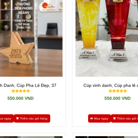
ạng. Nghĩa mà mẫu mã không thay đổi được. Khách hàng chỉ việc chọ
 mẫu mã bị hạn chế. Chúng ta muốn thay đổi chi tiết nào đó cũng khôn
 để quí khách lựa chọn.
p kim loại, nên khi cần
"Mua cúp lưu niệm", "Mua cúp bóng đá",
Mu
nhập không đáp ứng được.
h Danh, Cúp Pha Lê Đẹp, 37
Cúp vinh danh, Cúp pha lê 
550.000 VND
550.000 VND
08
ua ngay
Thêm vào giỏ hàng
Mua ngay
Thêm vào giỏ 