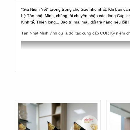
"Giá Niêm Yết" tượng trưng cho Size nhỏ nhất. Khi bạn cầ
hệ Tân nhật Minh, chúng tôi chuyên nhập các dòng Cúp ki
Kinh tế, Thiên long... Bảo trì mãi mãi, đổi trả hàng nếu l
Tân Nhật Minh vinh dự là đối tác cung cấp CÚP, Kỷ niệm c
"Mua cúp lưu niệm", "Mua cúp bóng đá"
là dòng cúp đư
Đó là dòng cúp nhập không phải dòng cúp sản xuất ở Việt