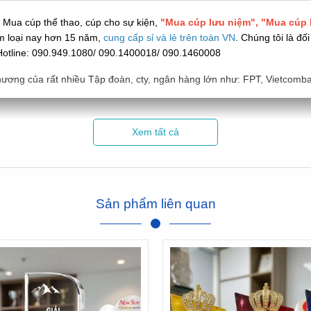
n
Mua cúp thể thao, cúp cho sự kiện,
"Mua cúp lưu niệm", "Mua cúp 
m loại nay hơn 15 năm,
cung cấp sỉ và lẻ trên toàn VN
. Chúng tôi là đ
ỗi! Hotline: 090.949.1080/ 090.1400018/ 090.1460008
hương của rất nhiều Tập đoàn, cty, ngân hàng lớn như: FPT, Vietcomb
Xem tất cả
Sản phẩm liên quan
Video Hình ảnh 1 vài Cúp kim loại
---/---
ợc làm từ chất liệu kim loại sang trọng, đẳng cấp:
 Nam!