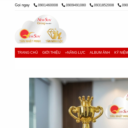
Gọi ngay
0901460008
0909491080
0931852008
09
TRANG CHỦ
GIỚI THIỆU
⭐NĂNG LỰC
ALBUM ẢNH
KỶ NIỆ
Trang chủ
/
cúp pha lê, cúp lưu niệm
/
Cúp pha lê - Mua