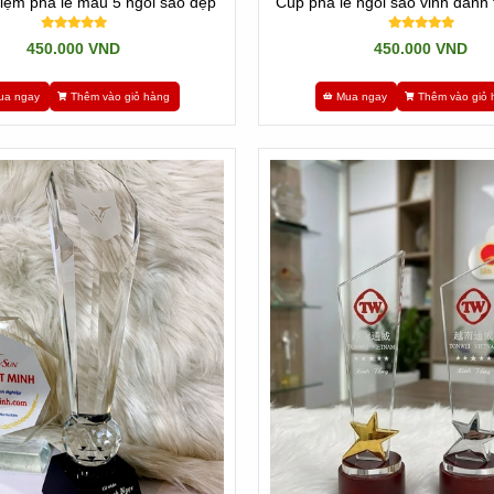
iệm pha lê mẫu 5 ngôi sao đẹp
Cúp pha lê ngôi sao vinh danh 
450.000 VND
450.000 VND
ua ngay
Thêm vào giỏ hàng
Mua ngay
Thêm vào giỏ 