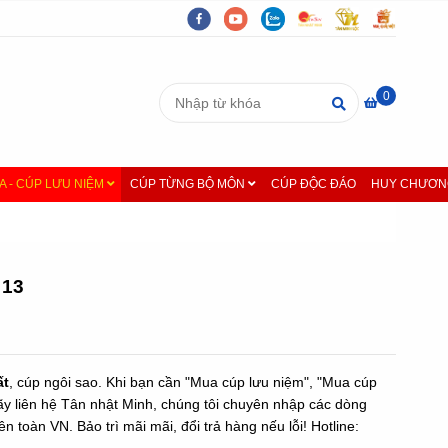
0
A - CÚP LƯU NIỆM
CÚP TỪNG BỘ MÔN
CÚP ĐỘC ĐÁO
HUY CHƯƠNG
 13
ất
, cúp ngôi sao. Khi bạn cần "Mua cúp lưu niệm", "Mua cúp
ãy liên hệ Tân nhật Minh, chúng tôi chuyên nhập các dòng
n toàn VN. Bảo trì mãi mãi, đổi trả hàng nếu lỗi! Hotline: