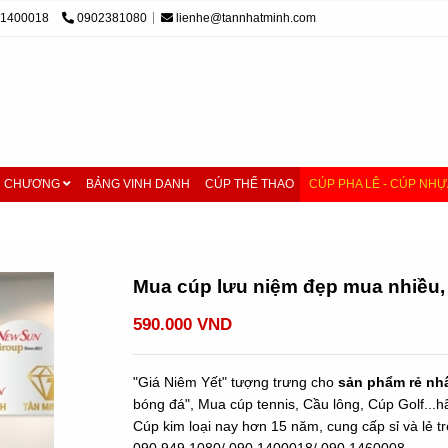
01400018
0902381080
lienhe@tannhatminh.com
M CHƯƠNG
BẢNG VINH DANH
CÚP THỂ THAO
CÚP PHA LÊ - CÚP NHỰ
 nhiều nhất
/
Mua cúp lưu niệm đẹp mua nhiều, 13
Mua cúp lưu niệm đẹp mua nhiều,
590.000 VND
"Giá Niêm Yết" tượng trưng cho
sản phẩm rẻ nh
bóng đá", Mua cúp tennis, Cầu lông, Cúp Golf...h
Cúp kim loại nay hơn 15 năm, cung cấp sỉ và lẻ trê