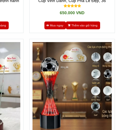
thịnh hành
Cúp Vinh Danh, Cúp Pha Lê Đẹp, 36
650.000 VND
hàng
Mua ngay
Thêm vào giỏ hàng