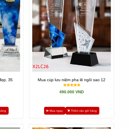
n mẫu nào đẹp, kích thước phù hợp và in hoặc khắc nội
g được.
a cúp tennis, Cầu lông, Cúp Golf..
hãy nhớ TNM
. Đồng
đẹp, 35
Mua cúp lưu niệm pha lê ngôi sao 12
490.000 VND
hàng
Mua ngay
Thêm vào giỏ hàng