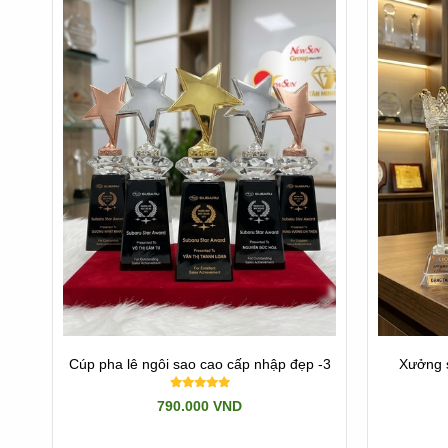
https://cupsukien.com/
http://sanxuatkyniemchuong.com/
Cúp pha lê ngôi sao cao cấp nhập đẹp -3
Xưởng s
790.000 VND