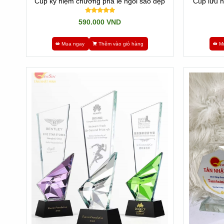
Cúp kỷ niệm chương pha lê ngôi sao đẹp
Cúp lưu n
590.000 VND
Mua ngay
Thêm vào giỏ hàng
M