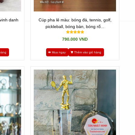
 vinh danh
Cúp pha lê màu: bóng đá, tennis, golf,
pickleball, bóng bàn, bóng rổ...
790.000 VND
hàng
Mua ngay
Thêm vào giỏ hàng