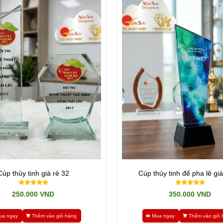
rong nước, có thể làm theo mọi hình dạng và kích thước. Linh động tro
Cúp Sản xuất ở Việt nam
nh thức. Mẫu mã làm theo mọi yêu cầu.
Cúp thủy tinh giá rẻ 32
Cúp thủy tinh đế pha lê giá
ê, nên cũng không thể làm những sản phẩm Quá tinh tế như dòng nhậ
250.000 VND
350.000 VND
ể quí khách lựa chọn.
ua ngay
Thêm vào giỏ hàng
Mua ngay
Thêm vào giỏ 
h pha lê
này. Đồng thời là xưởng sản xuất trực tiếp những sản phẩm