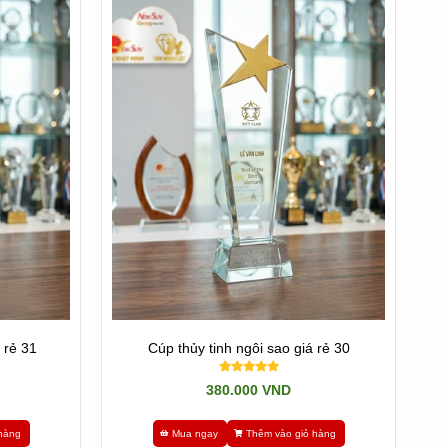
ng nội dung và hình thức. Có thể điêu khắc theo bất kỳ
 rẻ 31
Cúp thủy tinh ngôi sao giá rẻ 30
p được. Mà độ tinh tế chỉ bằng khoảng 85-90% hàng nhập.
380.000 VND
hàng
Mua ngay
Thêm vào giỏ hàng
 mà cúp nhập không đáp ứng được. Nên chúng tôi có giá