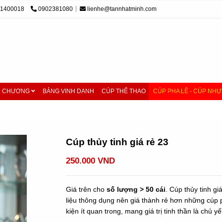
01400018
0902381080
lienhe@tannhatminh.com
M CHƯƠNG
BẢNG VINH DANH
CÚP THỂ THAO
CÚP PHA LÊ - CÚP NHỰ
á rẻ
/
Cúp thủy tinh giá rẻ 23
Cúp thủy tinh giá rẻ 23
250.000 VND
Giá trên cho
số lượng > 50 cái
. Cúp thủy tinh gi
liệu thông dụng nên giá thành rẻ hơn những cúp
kiện ít quan trong, mang giá trị tinh thần là chủ yế