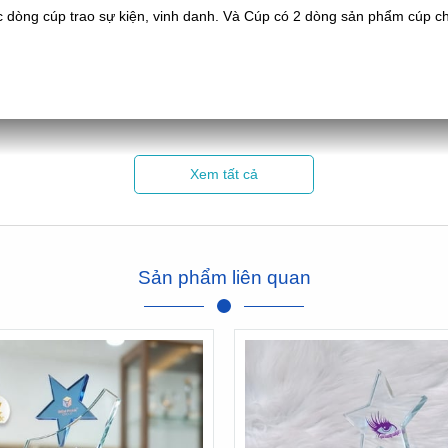
c dòng cúp trao sự kiện, vinh danh. Và Cúp có 2 dòng sản phẩm cúp ch
Xem tất cả
Sản phẩm liên quan
Hình ảnh Cúp Tân Nhật Minh làm cho hội thao Sacombank
Xem thêm phản hồi của Sacombank về chúng tôi tại đây:
Click xem
---/---
hình dạng. Nghĩa mà mẫu mã không thay đổi được. Khách hàng chỉ vi
à xong.
Cúp Thủy tinh pha lê