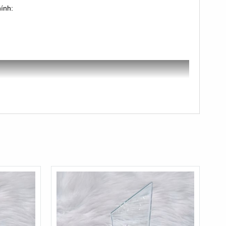
ính:
ệc chọn mẫu nào đẹp, kích thước phù hợp và in hoặc