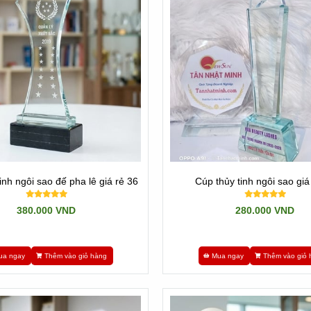
inh ngôi sao đế pha lê giá rẻ 36
Cúp thủy tinh ngôi sao giá
380.000 VND
280.000 VND
Cúp Nhập khẩu
ua ngay
Thêm vào giỏ hàng
Mua ngay
Thêm vào giỏ 
 mẫu mã bị hạn chế. Chúng ta muốn thay đổi chi tiết nào đó cũng khôn