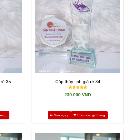
 rẻ 35
Cúp thủy tinh giá rẻ 34
230.000 VND
hàng
Mua ngay
Thêm vào giỏ hàng
g được.