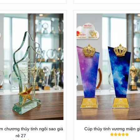
mặt mọi sự kiện trong cả nước!
m chương thủy tinh ngôi sao giá
Cúp thủy tinh vương miện gi
rẻ 27