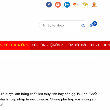
0
A - CÚP LƯU NIỆM
CÚP TỪNG BỘ MÔN
CÚP ĐỘC ĐÁO
HUY CHƯƠNG
á rẻ được làm bằng chất liệu thủy tinh hay còn gọi là kính. Chất
 pha lê, cúp nhập từ nước ngoài. Chúng phù hợp với những sự
u!