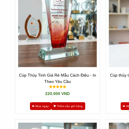
Cúp Thủy Tinh Giá Rẻ Mẫu Cách Điệu - In
Cúp thủy t
Theo Yêu Cầu
220.000 VND
Mua ngay
Thêm vào giỏ hàng
M
- Lợi ích của dòng sản phẩm này là: Nhanh và đẹp
- Nhược điểm: Ngược lại là chúng có giá không phải rẻ và