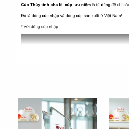
Cúp Thủy tinh pha lê, cúp lưu niệm
là từ dùng để chỉ cá
Đó là dòng cúp nhập và dòng cúp sản xuất ở Việt Nam!
* Với dòng cúp nhập:
Là những sản phẩm pha lê được đúc khuôn sẵn mẫu mã và 
khắc nội dung lên sản phẩm và giao qua cho Khách hàng l