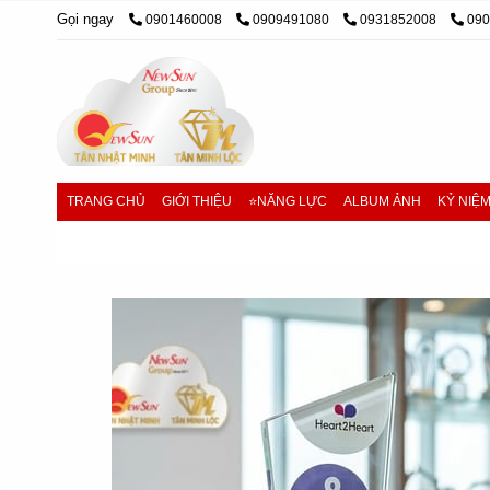
Gọi ngay
0901460008
0909491080
0931852008
09
TRANG CHỦ
GIỚI THIỆU
⭐NĂNG LỰC
ALBUM ẢNH
KỶ NIỆ
Trang chủ
/
cúp pha lê, cúp lưu niệm
/
Cúp thủy tinh - Gi