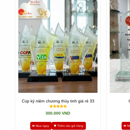
* Với dòng cúp sản xuất tại Việt Nam:
Là những sản phẩm
Cúp Thủy tinh pha lê
được chế tác t
hình dạng logo hay hình ảnh nào chúng ta muốn.
- Lợi ích dòng sản phẩm này là: Linh động nội dung và hì
Cúp kỷ niệm chương thủy tinh giá rẻ 33
- Nhược điểm: Vì công nghệ VN không đủ để chế tác pha l
300.000 VND
Đến với Tân Nhật Minh, chúng tôi có cả 2 dòng sản phẩm đ
Mua ngay
Thêm vào giỏ hàng
M
Chúng tôi là đơn vị nhập các dòng sản phẩm
Cúp Thủy tin