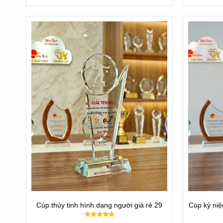
hợp lý, rẻ nhất
Vơi hơn 10 năm trong nghề, chúng tôi tự hào là đơn vị có 
Hoặc quay
Về trang chủ
---//---
Newsun Tân Nhật Minh - Vua quà việt
Hotline:
Zalo 0901460008
Tannhatminh.com
Cúp thủy tinh hình dạng người giá rẻ 29
Cúp kỷ niệ