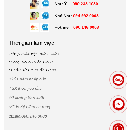
Như Ý
090.238 1080
Khả Như
094.992 0008
Hotline
090.146 0008
Thời gian làm việc
Thời gian làm việc: Thứ 2 - thứ 7
* Sáng: Từ 8h00 đến 12h00
*
Chiều: Từ 13h30 đến 17h00
⭐15+ năm nhập cúp
⭐SX theo yêu cầu
⭐2 xưởng Sản xuất
⭐Cúp Kỷ niệm chương
☎️Zalo:090.146.0008