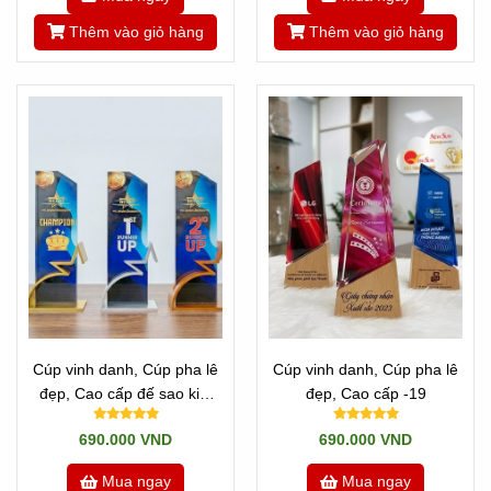
Thêm vào giỏ hàng
Thêm vào giỏ hàng
Hotline: Zalo 0901460008 / 0909491080 /
0901400018
Cúp vinh danh, Cúp pha lê
Cúp vinh danh, Cúp pha lê
Quay
Về trang chủ
đẹp, Cao cấp đế sao kim
đẹp, Cao cấp -19
---//---
loại - 20
690.000 VND
690.000 VND
Xem thêm các mẫu Cúp Cao Cấp,
ClickTại đây
Mua ngay
Mua ngay