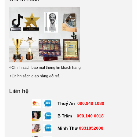
⭐
Chính sách bảo mật thông tin khách hàng
⭐
Chính sách giao hàng đổi trả
Liên hệ
Thuý An
090.949 1080
B Trâm
090.140 0018
Minh Thư
0931852008