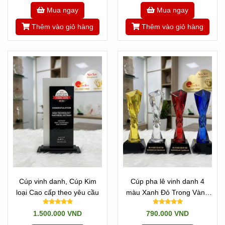
Mua ngay
Mua ngay
Thêm vào giỏ hàng
Thêm vào giỏ hàng
** Nhưng Này, chỉ cần bạn đến với Tân Nhật Minh, hầu như
85-90% tất cả các loại
Cúp Vinh Danh
, Cúp pha lê cao
cấp, cúp kim loại độc quyền... chúng tôi đều có thể đáp
ứng được!
Cảm ơn Quý Khách hàng đã tin tưởng.
Cúp vinh danh, Cúp Kim
Cúp pha lê vinh danh 4
loại Cao cấp theo yêu cầu
màu Xanh Đỏ Trong Vàng
cao cấp
1.500.000 VND
790.000 VND