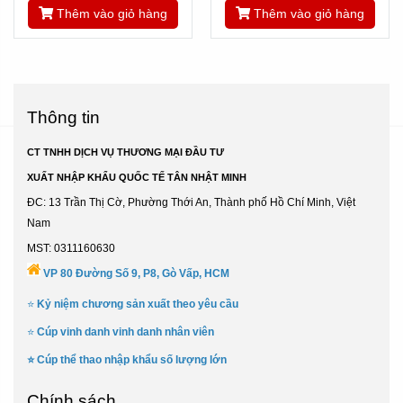
Thêm vào giỏ hàng
Thêm vào giỏ hàng
Thông tin
CT TNHH DỊCH VỤ THƯƠNG MẠI ĐẦU TƯ
XUẤT NHẬP KHẨU QUỐC TẾ TÂN NHẬT MINH
ĐC: 13 Trần Thị Cờ, Phường Thới An, Thành phố Hồ Chí Minh, Việt
Nam
MST: 0311160630
VP 80 Đường Số 9, P8, Gò Vấp, HCM
⭐
Kỷ niệm chương sản xuất theo yêu cầu
⭐
Cúp vinh danh vinh danh nhân viên
⭐
Cúp thể thao nhập khẩu số lượng lớn
Chính sách