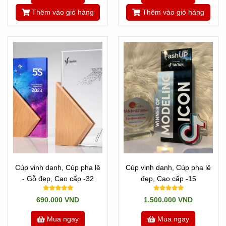
Newsun Tân Nhật Minh
Thêm vào giỏ hàng
Thêm vào giỏ hàng
Tannhatminh.com
https://cupsukien.com/
http://sanxuatkyniemchuong.com/
Tân Nhật MInh chuyên sản xuất
Cúp Vinh Danh
theo
mọi yêu cầu!
Cúp vinh danh, Cúp pha lê
Cúp vinh danh, Cúp pha lê
- Gỗ đẹp, Cao cấp -32
đẹp, Cao cấp -15
690.000 VND
1.500.000 VND
Mua ngay
Mua ngay