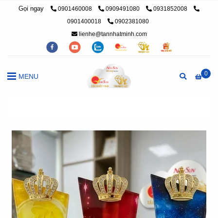
Gọi ngay
0901460008
0909491080
0931852008
0901400018
0902381080
lienhe@tannhatminh.com
0
MENU
Trang chủ
/
cúp pha lê, cúp lưu niệm
/
Cúp vinh danh cao cấp