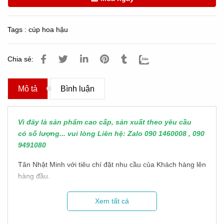
Tags :
cúp hoa hậu
Chia sẻ:
Mô tả
Bình luận
Vì đây là sản phẩm cao cấp, sản xuất theo yêu cầu
có số lượng... vui lòng Liên hệ: Zalo 090 1460008 , 090
9491080
Tân Nhật Minh với tiêu chí đặt nhu cầu của Khách hàng lên
hàng đầu.
Chúng tôi chịu khó đầu tư máy móc, nhập khẩu nhiều loại
Xem tất cả
nguyên vật liệu để có thể làm ra những sản phẩm khó, yêu
cầu độ tinh xảo mà rất nhiều xưởng trong nghề ở Việt Nam