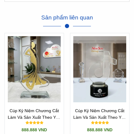
không làm được.
Trước đây, từ 2021 về trước hầu như Khách hàng muốn
Sản phẩm liên quan
làm những sản phẩm này phải đặt từ nước ngoài rồi vận
chuyển về.
Cúp Kỷ Niệm Chương Cắt
Cúp Kỷ Niệm Chương Cắt
Làm Và Sản Xuất Theo Yêu
Làm Và Sản Xuất Theo Yêu
Cầu - CÚP HOA HẬU
Cầu Mọi Logo - Mẫu TikTok
888.888 VND
888.888 VND