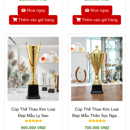
Ý Nghĩa Tôn Vinh Từ Thiết Kế Mau Cup Golf
Mua ngay
Mua ngay
Đep Trong Giải Đấu
Thêm vào giỏ hàng
Thêm vào giỏ hàng
Mỗi chiếc cúp vinh danh trao tay golfer không chỉ đại
diện cho thành tích thi đấu xuất sắc mà còn tượng
trưng cho tinh thần thể thao trung thực, cao quý. Do
đó, sở hữu một thiết kế
mau cup golf đep
tinh xảo sẽ
giúp ban tổ chức thể hiện trọn vẹn sự trân trọng đối
với những nỗ lực cống hiến của từng vận động viên.
Bên cạnh yếu tố giá trị tinh thần, Tân Nhật Minh luôn
ứng dụng công nghệ phủ bóng bề mặt hiện đại nhằm
đảm bảo chiếc cúp vinh danh giữ vững độ sáng bền
bỉ, không bị xỉn màu hay bám bụi theo thời gian.
Cúp Thể Thao Kim Loại
Cúp Thể Thao Kim Loại
Đẹp Mẫu Ly Sao
Đẹp Mẫu Thân Sọc Ngang
Đẹp
900.000 VND
700.000 VND