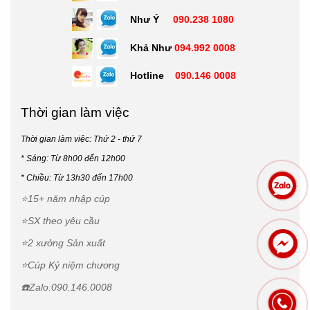
Như Ý
090.238 1080
Khả Như
094.992 0008
Hotline
090.146 0008
Thời gian làm việc
Thời gian làm việc: Thứ 2 - thứ 7
* Sáng: Từ 8h00 đến 12h00
*
Chiều: Từ 13h30 đến 17h00
⭐15+ năm nhập cúp
⭐SX theo yêu cầu
⭐2 xưởng Sản xuất
⭐Cúp Kỷ niệm chương
☎️Zalo:090.146.0008