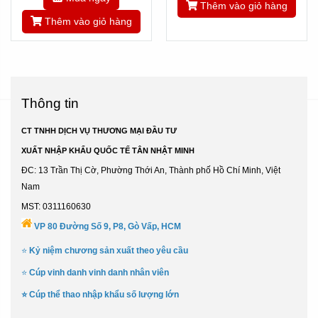
Thêm vào giỏ hàng
Thêm vào giỏ hàng
Thông tin
CT TNHH DỊCH VỤ THƯƠNG MẠI ĐẦU TƯ
XUẤT NHẬP KHẨU QUỐC TẾ TÂN NHẬT MINH
ĐC: 13 Trần Thị Cờ, Phường Thới An, Thành phố Hồ Chí Minh, Việt
Nam
MST: 0311160630
VP 80 Đường Số 9, P8, Gò Vấp, HCM
⭐
Kỷ niệm chương sản xuất theo yêu cầu
⭐
Cúp vinh danh vinh danh nhân viên
⭐
Cúp thể thao nhập khẩu số lượng lớn