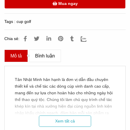
Mua ngay
Tags :
cup golf
Chia sẻ:
Mô tả
Bình luận
Tân Nhật Minh hân hạnh là đơn vị dẫn đầu chuyên
thiết kế và chế tác các dòng cúp vinh danh cao cấp,
mang đến sự lựa chọn hoàn hảo cho những ngày hội
thể thao quý tộc. Chúng tôi làm chủ quy trình chế tác
khép kín tại nhà xưởng hiện đại cùng nguồn linh kiện
nhập khẩu chính ngạch, đảm bảo mỗi sản phẩm ra
đời đều đạt độ tinh xảo tối đa. Việc chủ động gia công
Xem tất cả
trực tiếp giúp đơn vị đem lại cho quý khách hàng mức