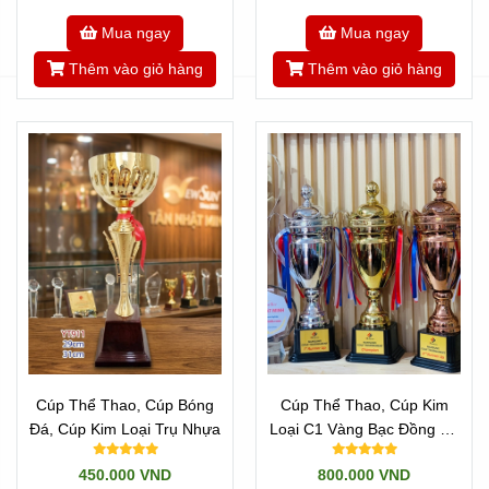
Mua ngay
Mua ngay
Thêm vào giỏ hàng
Thêm vào giỏ hàng
Lợi Thế Đặt Chế Tác Mẫu Cúp Golf Đẹp Giá
Gốc Tại Xưởng
Đặt làm các dòng sản phẩm
mẫu cúp golf đẹp
trực
tiếp tại xưởng Tân Nhật Minh giúp ban tổ chức tối ưu
hóa nguồn ngân sách hiệu quả do loại bỏ toàn bộ các
bước trung gian thương mại. Chúng tôi đáp ứng linh
hoạt từ các đơn hàng gấp số lượng ít đến các lô hàng
chế tác độc bản phức tạp.
Ngoài ra, đội ngũ thợ lành nghề của chúng tôi còn liên
tục cập nhật những xu hướng thiết kế quà tặng thể
thao mới nhất trên thế giới để làm phong phú thêm sự
Cúp Thể Thao, Cúp Bóng
Cúp Thể Thao, Cúp Kim
lựa chọn cho quý khách hàng.
Đá, Cúp Kim Loại Trụ Nhựa
Loại C1 Vàng Bạc Đồng Và
Có Cả 3 Size
450.000 VND
800.000 VND