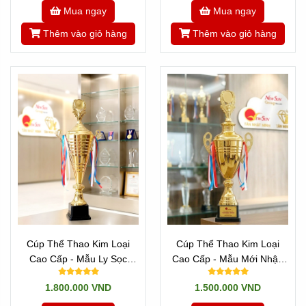
Mua ngay
Mua ngay
Thêm vào giỏ hàng
Thêm vào giỏ hàng
Khám phá thêm nhiều thiết kế ấn tượng khác của
chúng tôi tại các liên kết dưới đây:
👉 Xem ngay danh mục tổng hợp:
Click Tất cả
sản phẩm về Cúp Nhập
Cúp Thể Thao Kim Loại
Cúp Thể Thao Kim Loại
👉 Chi tiết các mẫu mới nhất:
Mẫu Cúp
Cao Cấp - Mẫu Ly Sọc
Cao Cấp - Mẫu Mới Nhập
Pickleball Đẹp
Ngang Cao 65-72cm
Cao 62-78 cm
👉 Tham khảo thêm thông tin:
Quay
Về trang
1.800.000 VND
1.500.000 VND
chủ
hoặc tìm hiểu
Về chúng tôi