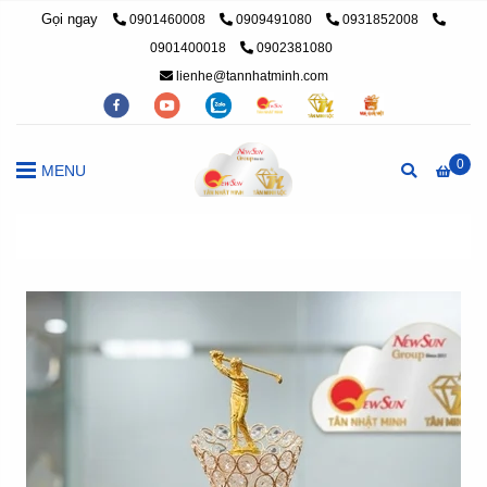
Gọi ngay
0901460008
0909491080
0931852008
0901400018
0902381080
lienhe@tannhatminh.com
0
MENU
Trang chủ
/
Cúp Thể Thao, Cúp Kim Loại
/
Cúp Golf Vô Địch 