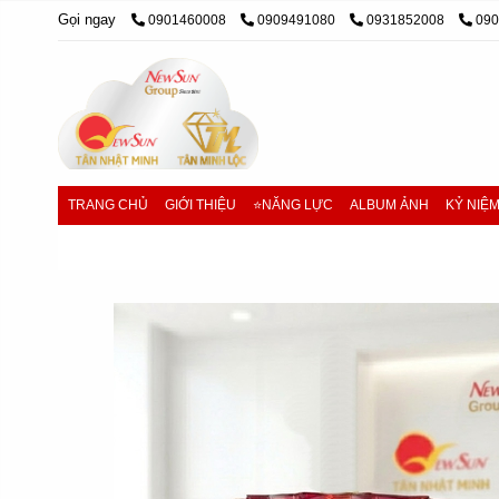
Gọi ngay
0901460008
0909491080
0931852008
09
TRANG CHỦ
GIỚI THIỆU
⭐NĂNG LỰC
ALBUM ẢNH
KỶ NIỆ
Trang chủ
/
Cúp Thể Thao, Cúp Kim Loại
/
Cúp Thể Th