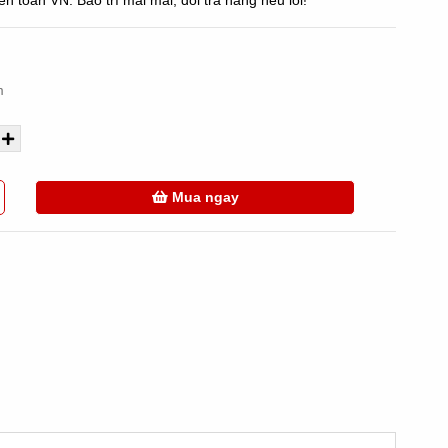
n toàn VN. Bảo trì mãi mãi, đổi trả hàng nếu lỗi!
m
Mua ngay