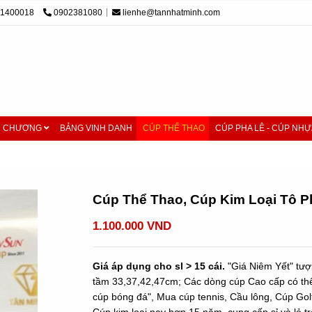
01400018
0902381080
lienhe@tannhatminh.com
M CHƯƠNG
BẢNG VINH DANH
CÚP THỂ THAO
CÚP PHA LÊ - CÚP NHỰ
ao, Cúp Kim Loại Tô Pha Lê Màu Đẹp - ĐA MÀU SẮC ĐỘC ĐÁO
Cúp Thể Thao, Cúp Kim Loại Tô 
1.100.000 VND
Giá áp dụng cho sl > 15 cái.
"Giá Niêm Yết" tượ
tầm 33,37,42,47cm; Các dòng cúp Cao cấp có thể 
cúp bóng đá", Mua cúp tennis, Cầu lông, Cúp Gol