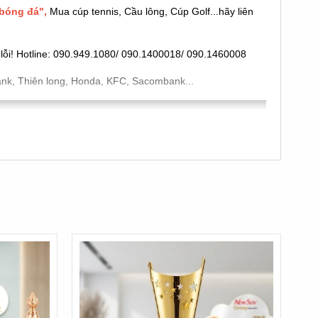
bóng đá",
Mua cúp tennis, Cầu lông, Cúp Golf..
.hãy liên
u lỗi! Hotline: 090.949.1080/ 090.1400018/ 090.1460008
ank, Thiên long, Honda, KFC, Sacombank...
n mẫu nào đẹp, kích thước phù hợp và in hoặc khắc nội