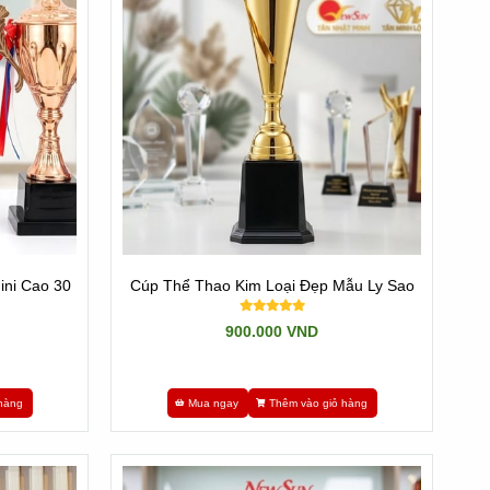
g được.
 cúp tennis, Cầu lông, Cúp Golf..
hãy nhớ TNM
. Đồng thời
ini Cao 30
Cúp Thể Thao Kim Loại Đẹp Mẫu Ly Sao
900.000 VND
hàng
Mua ngay
Thêm vào giỏ hàng