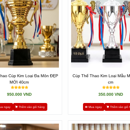
 mẫu mã bị hạn chế. Chúng ta muốn thay đổi chi tiết nào đó cũng khôn
 để quí khách lựa chọn.
p kim loại, nên khi cần
"Mua cúp thể thao", "Mua cúp kim loại",
Mua
 không đáp ứng được.
hao Cúp Kim Loại Đa Môn ĐẸP
Cúp Thể Thao Kim Loại Mẫu M
MỚI 40cm
cm
950.000 VND
350.000 VND
ua ngay
Thêm vào giỏ hàng
Mua ngay
Thêm vào giỏ 
08