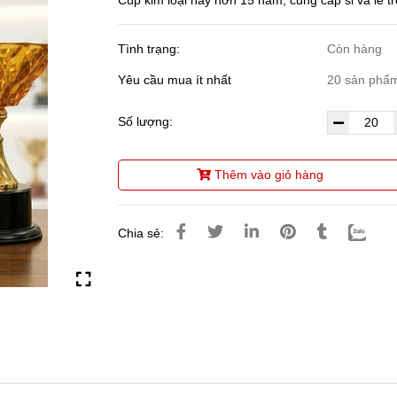
Cúp kim loại nay hơn 15 năm, cung cấp sỉ và lẻ trê
Tình trạng:
Còn hàng
Yêu cầu mua ít nhất
20 sản phẩ
Số lượng:
Thêm vào giỏ hàng
Chia sẻ: