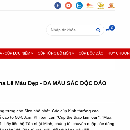
0
A - CÚP LƯU NIỆM
CÚP TỪNG BỘ MÔN
CÚP ĐỘC ĐÁO
HUY CHƯƠNG
Pha Lê Màu Đẹp - ĐA MÀU SẮC ĐỘC ĐÁO
ng trưng cho Size nhỏ nhất. Các cúp bình thường cao
cao từ 50-58cm. Khi bạn cần "Cúp thể thao kim loại ", "Mua
f...hãy liên hệ Tân nhật Minh, chúng tôi chuyên nhập các dòng