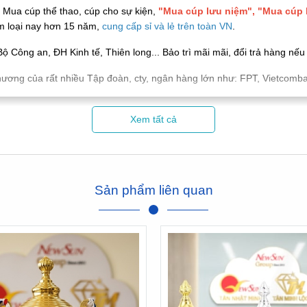
n
Mua cúp thể thao, cúp cho sự kiện,
"Mua cúp lưu niệm", "Mua cúp 
m loại nay hơn 15 năm,
cung cấp sỉ và lẻ trên toàn VN
.
ộ Công an, ĐH Kinh tế, Thiên long... Bảo trì mãi mãi, đổi trả hàng nế
hương của rất nhiều Tập đoàn, cty, ngân hàng lớn như: FPT, Vietcomb
Xem tất cả
Sản phẩm liên quan
Video Hình ảnh 1 vài Cúp kim loại
---/---
ạng. Nghĩa mà mẫu mã không thay đổi được. Khách hàng chỉ việc chọ