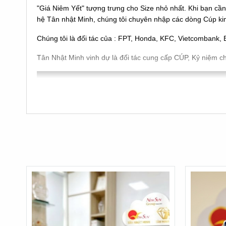
"Giá Niêm Yết" tượng trưng cho Size nhỏ nhất. Khi bạn cầ
hệ Tân nhật Minh, chúng tôi chuyên nhập các dòng Cúp ki
Chúng tôi là đối tác của : FPT, Honda, KFC, Vietcombank, B
Tân Nhật Minh vinh dự là đối tác cung cấp CÚP, Kỷ niệm c
* Với dòng cúp nhập:
Là những sản phẩm
được đúc khuôn sẵn mẫu mã và hình d