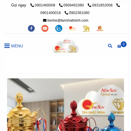
Gọi ngay
0901460008
0909491080
0931852008
0901400018
0902381080
lienhe@tannhatminh.com
0
MENU
Trang chủ
/
Cúp Thể Thao, Cúp Kim Loại
/
Cúp Thể Thao, Cú