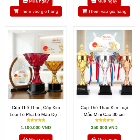
Mua ngay
Mua ngay
Thêm vào giỏ hàng
Thêm vào giỏ hàng
Cúp Thể Thao, Cúp Kim
Cúp Thể Thao Kim Loại
Loại Tô Pha Lê Màu Đẹp -
Mẫu Mini Cao 30 cm
ĐA MÀU SẮC ĐỘC ĐÁO
1.100.000 VND
350.000 VND
Mua ngay
Mua ngay