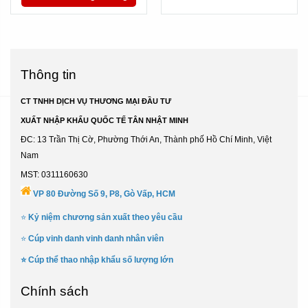
Thông tin
CT TNHH DỊCH VỤ THƯƠNG MẠI ĐẦU TƯ
XUẤT NHẬP KHẨU QUỐC TẾ TÂN NHẬT MINH
ĐC: 13 Trần Thị Cờ, Phường Thới An, Thành phố Hồ Chí Minh, Việt
Nam
MST: 0311160630
VP 80 Đường Số 9, P8, Gò Vấp, HCM
⭐
Kỷ niệm chương sản xuất theo yêu cầu
⭐
Cúp vinh danh vinh danh nhân viên
⭐
Cúp thể thao nhập khẩu số lượng lớn
Chính sách