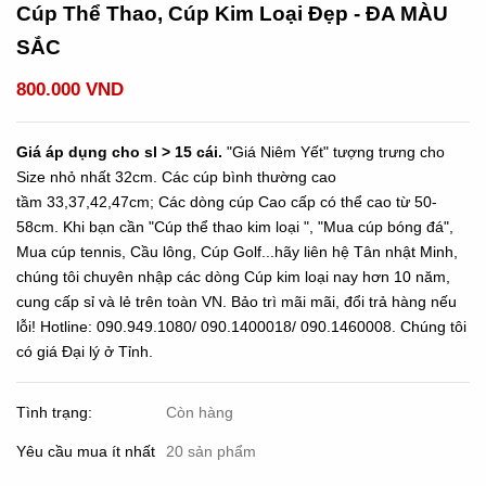
Cúp Thể Thao, Cúp Kim Loại Đẹp - ĐA MÀU
SẮC
800.000 VND
Giá áp dụng cho sl > 15 cái.
"Giá Niêm Yết" tượng trưng cho
Size nhỏ nhất 32cm. Các cúp bình thường cao
tầm 33,37,42,47cm; Các dòng cúp Cao cấp có thể cao từ 50-
58cm. Khi bạn cần "Cúp thể thao kim loại ", "Mua cúp bóng đá",
Mua cúp tennis, Cầu lông, Cúp Golf...hãy liên hệ Tân nhật Minh,
chúng tôi chuyên nhập các dòng Cúp kim loại nay hơn 10 năm,
cung cấp sỉ và lẻ trên toàn VN. Bảo trì mãi mãi, đổi trả hàng nếu
lỗi! Hotline: 090.949.1080/ 090.1400018/ 090.1460008. Chúng tôi
có giá Đại lý ở Tỉnh.
Tình trạng:
Còn hàng
Yêu cầu mua ít nhất
20 sản phẩm