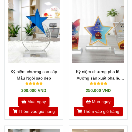
tôi. NHẬN LÀM GẤP, CHỈ CẦN BẠN TRẢ ĐÚNG GIÁ TRỊ.
Hotline: 0901460008
*** Nếu Quí công ty đang cần đơn vị UY TÍN, hãy đến với
chúng tôi. Tìm hiểu thêm
Về chúng tôi
Có thể tham khảo thêm nhiều sản phẩm tương tự
Kỷ niệm
chương pha lê giá rẻ
ở đây:
Cúp sự kiện
Kỷ niệm chương cao cấp
Kỷ niệm chương pha lê,
Mẫu Ngôi sao đẹp
Xưởng sản xuất pha lê,
vinh danh đối tác
300.000 VND
250.000 VND
Mua ngay
Mua ngay
Thêm vào giỏ hàng
Thêm vào giỏ hàng