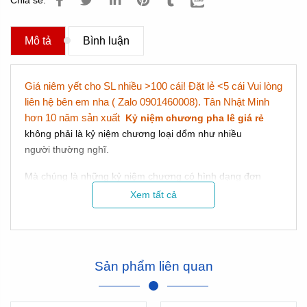
Chia sẻ:
Mô tả
Bình luận
Giá niêm yết cho SL nhiều >100 cái! Đặt lẻ <5 cái Vui lòng
liên hệ bên em nha ( Zalo 0901460008). Tân Nhật Minh
hơn 10 năm sản xuất
Kỷ niệm chương pha lê giá rẻ
không phải là kỷ niệm chương loại dổm như nhiều
người thường nghĩ.
Mà chúng là những kỷ niệm chương có hình dạng đơn
giản, chứ không phải là chất liệu dổm.
Xem tất cả
Sản phẩm liên quan