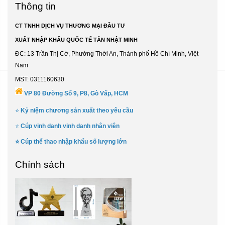
Thông tin
CT TNHH DỊCH VỤ THƯƠNG MẠI ĐẦU TƯ
XUẤT NHẬP KHẨU QUỐC TẾ TÂN NHẬT MINH
ĐC: 13 Trần Thị Cờ, Phường Thới An, Thành phố Hồ Chí Minh, Việt
Nam
MST: 0311160630
VP 80 Đường Số 9, P8, Gò Vấp, HCM
⭐
Kỷ niệm chương sản xuất theo yêu cầu
⭐
Cúp vinh danh vinh danh nhân viên
⭐
Cúp thể thao nhập khẩu số lượng lớn
Chính sách