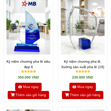
*1 Là Công ty sản xuất có công nghệ cao nhất trong
ngành: Chúng tôi có máy in UV trực tiếp, máy khắc pha lê
2D, 3D, máy khắc trên bề mặt.
Kỷ niệm chương pha lê siêu
Kỷ niệm chương pha lê,
đẹp 6
Xưởng sản xuất pha lê (19)
*2 Là công ty có qui mô lớn: Có thể nhận đơn hàng gấp.
Trong 1 ngày có thể nhận đơn hàng gấp 200 cái/ ngày. Vì
350.000 VND
230.000 VND
mỗi ngày chúng tôi sản xuất ra gần 1000 cái mà khó có
Mua ngay
Mua ngay
công ty nào có thể đáp ứng được.
Thêm vào giỏ hàng
Thêm vào giỏ hàng
---//---
*** Nếu Quí công ty đang cần gấp: hãy cứ liên hệ với chung