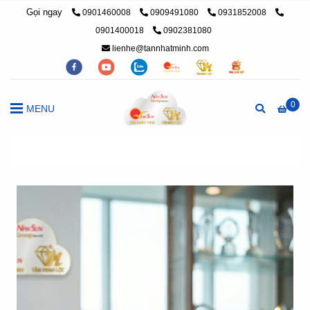
Gọi ngay
0901460008
0909491080
0931852008
0901400018
0902381080
lienhe@tannhatminh.com
0
MENU
Trang chủ
/
Kỷ niệm chương Pha lê
/
Xưởng sản xuất Kỷ niệm