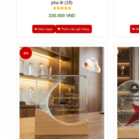
pha lê (18)
230.000 VND
Mua ngay
Thêm vào giỏ hàng
M
-8%