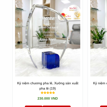
*** Nếu Quí công ty đang cần gấp: hãy cứ liên hệ với c
*** Nếu Quí công ty đang cần đơn vị UY TÍN, hãy đến với c
Có thể tham khảo thêm nhiều sản phẩm tương tự
Kỷ niệm
Cúp sự kiện
Kỷ niệm chương pha lê, Xưởng sản xuất
Kỷ niệm 
pha lê (19)
Hoặc quay về Trang chủ
230.000 VND