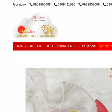
Gọi ngay
0901460008
0909491080
0931852008
09
TRANG CHỦ
GIỚI THIỆU
⭐NĂNG LỰC
ALBUM ẢNH
KỶ NIỆ
Trang chủ
/
Kỷ niệm chương Pha lê
/
Kỷ niệm chương pha