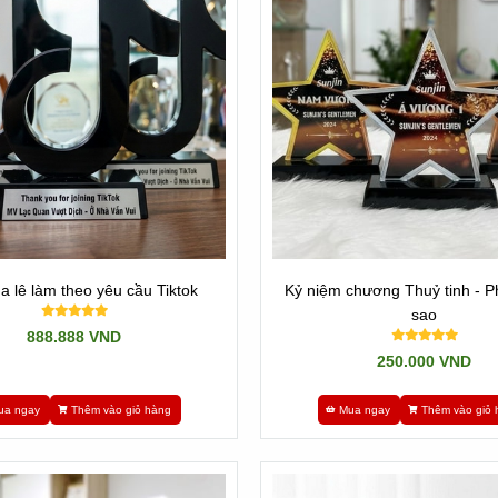
ằng pha lê giá sẽ cao hơn nếu làm bằng thủy tinh.
n với:
 Chúng tôi có máy in UV trực tiếp, máy khắc pha lê 2D, 3D, máy khắc 
a lê làm theo yêu cầu Tiktok
Kỷ niệm chương Thuỷ tinh - Ph
sao
888.888 VND
250.000 VND
ong 1 ngày có thể nhận đơn hàng gấp 200 cái/ ngày. Vì mỗi ngày chúng
ua ngay
Thêm vào giỏ hàng
Mua ngay
Thêm vào giỏ 