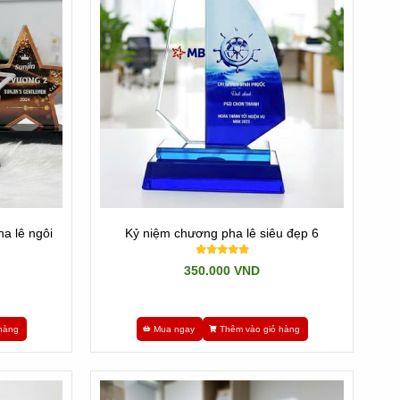
trên bề mặt.
a lê ngôi
Kỷ niệm chương pha lê siêu đẹp 6
350.000 VND
 tôi sản xuất ra gần 1000 cái mà khó có công ty nào có
hàng
Mua ngay
Thêm vào giỏ hàng