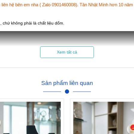
òng liên hệ bên em nha ( Zalo 0901460008). Tân Nhật Minh hơn 10 nă
 chứ không phải là chất liệu dổm.
Xem tất cả
Sản phẩm liên quan
Cách phân biệt chât liệu pha lê
ố như:
càng cao
hiều thì giá cũng càng cao