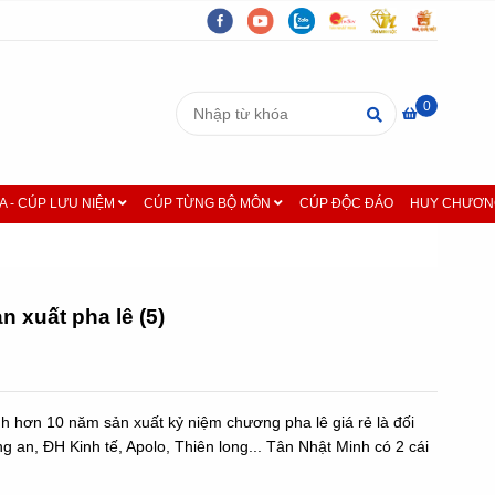
0
A - CÚP LƯU NIỆM
CÚP TỪNG BỘ MÔN
CÚP ĐỘC ĐÁO
HUY CHƯƠNG
 xuất pha lê (5)
nh hơn 10 năm sản xuất kỷ niệm chương pha lê giá rẻ là đối
 an, ĐH Kinh tế, Apolo, Thiên long... Tân Nhật Minh có 2 cái