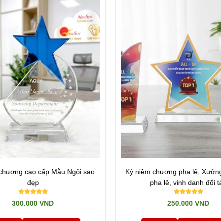
hung tôi. NHẬN LÀM GẤP, CHỈ CẦN BẠN TRẢ ĐÚNG GIÁ TRỊ. Hotline: 09
húng tôi. Tìm hiểu thêm
Về chúng tôi
 chương pha lê giá rẻ
ở đây:
chương cao cấp Mẫu Ngôi sao
Kỷ niệm chương pha lê, Xưởng
đẹp
pha lê, vinh danh đối t
300.000 VND
250.000 VND