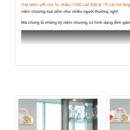
Giá niêm yết cho SL nhiều >100 cái! Đặt lẻ <5 cái Vui l
niệm chương loại dổm như nhiều người thường nghĩ.
Mà chúng là những kỷ niệm chương có hình dạng đơn giản,
Giá kỷ niệm chương thường được tạo thành từ nhiều yếu t
- Mẫu mã:
Mẫu mã càng phức tạp giá, càng khó làm, giá 
- Kích thước:
Kích thước càng lớn, nguyên vật liệu càng n
- Số lượng:
Tất nhiên số lượng càng nhiều giá càng rẻ