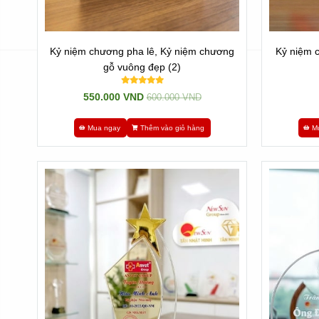
Kỷ niệm chương pha lê, Kỷ niệm chương
Kỷ niệm 
gỗ vuông đẹp (2)
550.000 VND
600.000 VND
Mua ngay
Thêm vào giỏ hàng
M