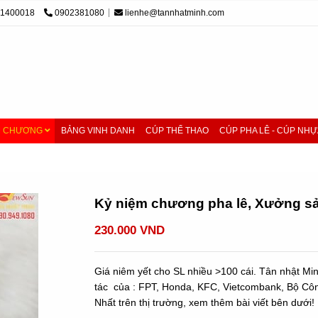
01400018
0902381080
lienhe@tannhatminh.com
M CHƯƠNG
BẢNG VINH DANH
CÚP THỂ THAO
CÚP PHA LÊ - CÚP NHỰ
 lê, Xưởng sản xuất pha lê (5)
Kỷ niệm chương pha lê, Xưởng sản
230.000 VND
Giá niêm yết cho SL nhiều >100 cái. Tân nhật Mi
tác của : FPT, Honda, KFC, Vietcombank, Bộ Công
Nhất trên thị trường, xem thêm bài viết bên dưới!