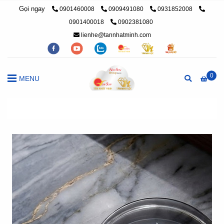
Gọi ngay
0901460008
0909491080
0931852008
0901400018
0902381080
lienhe@tannhatminh.com
0
MENU
Trang chủ
/
Kỷ niệm chương
/
Chặn giấy pha lê, chặn giấy để