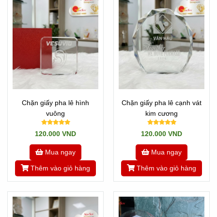
*** Nếu Quí công ty đang cần đơn vị UY TÍN, hãy đến với
chúng tôi. Tìm hiểu thêm
Về chúng tôi
Có thể tham khảo thêm nhiều sản phẩm tương tự
Kỷ niệm
chương pha lê giá rẻ
ở đây:
Hoặc quay về Trang chủ
Chặn giấy pha lê hình
Chặn giấy pha lê cạnh vát
vuông
kim cương
120.000 VND
120.000 VND
Mua ngay
Mua ngay
Thêm vào giỏ hàng
Thêm vào giỏ hàng