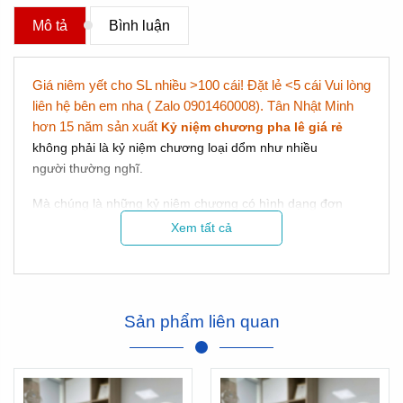
Mô tả
Bình luận
Giá niêm yết cho SL nhiều >100 cái! Đặt lẻ <5 cái Vui lòng
liên hệ bên em nha ( Zalo 0901460008). Tân Nhật Minh
hơn 15 năm sản xuất
Kỷ niệm chương pha lê giá rẻ
không phải là kỷ niệm chương loại dổm như nhiều
người thường nghĩ.
Mà chúng là những kỷ niệm chương có hình dạng đơn
giản, chứ không phải là chất liệu dổm.
Xem tất cả
Sản phẩm liên quan