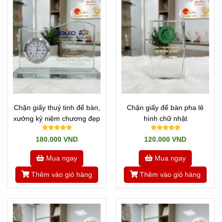
ngành: Chúng tôi có máy in UV trực tiếp, máy khắc pha lê
2D, 3D, máy khắc trên bề mặt.
Chặn giấy thuỷ tinh để bàn,
Chặn giấy để bàn pha lê
xưởng kỷ niệm chương đẹp
hình chữ nhật
*2 Là công ty có qui mô lớn: Có thể nhận đơn hàng gấp.
Trong 1 ngày có thể nhận đơn hàng gấp 200 cái/ ngày. Vì
180.000 VND
120.000 VND
mỗi ngày chúng tôi sản xuất ra gần 1000 cái mà khó có
Mua ngay
Mua ngay
công ty nào có thể đáp ứng được.
Thêm vào giỏ hàng
Thêm vào giỏ hàng
---//---
*** Nếu Quí công ty đang cần gấp: hãy cứ liên hệ với chung
tôi. NHẬN LÀM GẤP, CHỈ CẦN BẠN TRẢ ĐÚNG GIÁ TRỊ.
Hotline: 0901460008