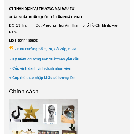
CT TNHH DỊCH VỤ THƯƠNG MẠI ĐẦU TƯ
XUẤT NHẬP KHẨU QUỐC TẾ TÂN NHẬT MINH
ĐC: 13 Trần Thị Cờ, Phường Thới An, Thành phố Hồ Chí Minh, Việt
Nam
MST: 0311160630
VP 80 Đường Số 9, P8, Gò Vấp, HCM
⭐
Kỷ niệm chương sản xuất theo yêu cầu
⭐
Cúp vinh danh vinh danh nhân viên
⭐
Cúp thể thao nhập khẩu số lượng lớn
Chính sách