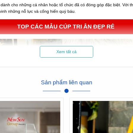
 dành cho những cá nhân hoặc tổ chức đã có đóng góp đặc biệt. Với thiế
 vinh những nỗ lực và cống hiến quý báu.
TOP CÁC MẪU CÚP TRI ÂN ĐẸP RẺ
Xem tất cả
Sản phẩm liên quan