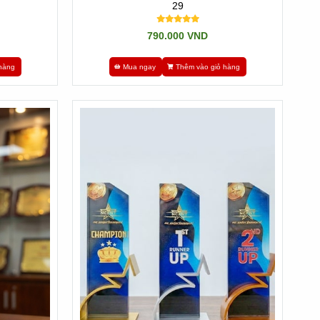
29
790.000 VND
 cúp tri ân nằm ở sự biểu hiện lòng biết ơn và kính trọng
hàng
Mua ngay
Thêm vào giỏ hàng
c thành quả và quyết tâm nhưng cá nhân hay tập thể đã đạt
 này không chỉ tạo động lực cho người nhận tiếp tục góp
 nghiệm và tinh tế của người tặng, góp phần tạo mối quan