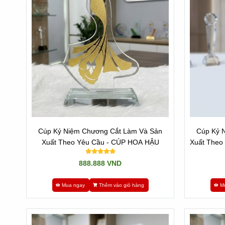
Cúp Kỷ Niệm Chương Cắt Làm Và Sản
Cúp Kỷ 
Xuất Theo Yêu Cầu - CÚP HOA HẬU
Xuất Theo 
888.888 VND
Mua ngay
Thêm vào giỏ hàng
M