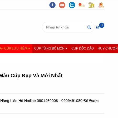
0
A - CÚP LƯU NIỆM
CÚP TỪNG BỘ MÔN
CÚP ĐỘC ĐÁO
HUY CHƯƠNG
 Mẫu Cúp Đẹp Và Mới Nhất
ặt Hàng Liên Hệ Hotline 0901460008 - 0909491080 Để Được