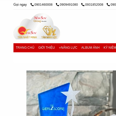
Gọi ngay
0901460008
0909491080
0931852008
09
TRANG CHỦ
GIỚI THIỆU
⭐NĂNG LỰC
ALBUM ẢNH
KỶ NIỆ
Trang chủ
/
cúp pha lê, cúp lưu niệm
/
Cúp vinh danh ca