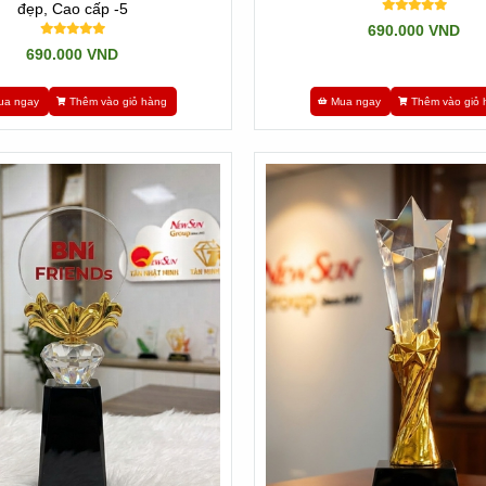
đẹp, Cao cấp -5
690.000 VND
690.000 VND
ưng mà nó còn mang theo các giá trị tinh thần vô cùng lớn. Ý nghĩa của
ua ngay
Thêm vào giỏ hàng
Mua ngay
Thêm vào giỏ 
hay tập thể. Cúp tri ân là tượng trưng của sự xác nhận và tôn vinh cá
ỷ niệm, những giây phút đáng nhớ và các chiến thắng đã đạt được. Điều
. Hơn nữa, việc khen tặng cúp tri ân còn biểu thị sự nhiều năm kinh