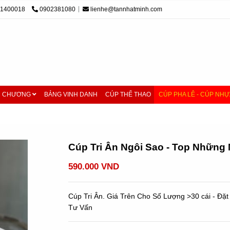
01400018
0902381080
lienhe@tannhatminh.com
M CHƯƠNG
BẢNG VINH DANH
CÚP THỂ THAO
CÚP PHA LÊ - CÚP NHỰ
o cấp
/
Cúp Tri Ân Ngôi Sao - Top Những Mẫu Cúp Đẹp Và Mới Nhất
Cúp Tri Ân Ngôi Sao - Top Những
590.000 VND
Cúp Tri Ân. Giá Trên Cho Số Lượng >30 cái - Đ
Tư Vấn