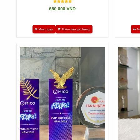
650.000 VND
II. Cúp Tri Ân Có Ý Nghĩa Gì?
Cúp tri ân không chỉ thuần tuý là một món quà lưu niệm, nh
Mua ngay
Thêm vào giỏ hàng
M
đối với các người đã có đóng góp lớn cho tổ chức, công ty 
được.
Một cái cúp tri ân được trao tặng có thể gợi nhớ lại các k
sức nhưng còn truyền cảm hứng cho những người xung quanh
hệ tốt đẹp và bền vững.