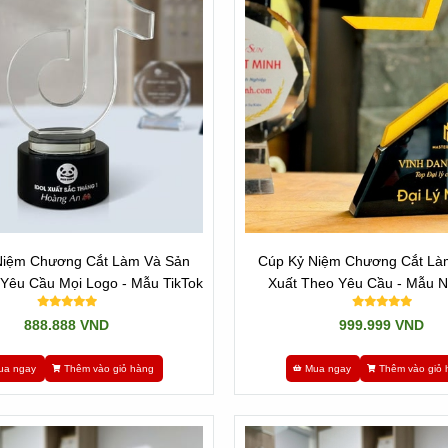
Niệm Chương Cắt Làm Và Sản
Cúp Kỷ Niệm Chương Cắt Là
Yêu Cầu Mọi Logo - Mẫu TikTok
Xuất Theo Yêu Cầu - Mẫu N
888.888 VND
999.999 VND
ua ngay
Thêm vào giỏ hàng
Mua ngay
Thêm vào giỏ 