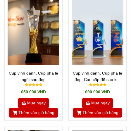
Hotline: Zalo 0901460008 / 0909491080 /
0901400018
Cúp vinh danh, Cúp pha lê
Cúp vinh danh, Cúp pha lê
Quay
Về trang chủ
ngôi sao đẹp
đẹp, Cao cấp đế sao kim
---//---
loại - 20
650.000 VND
690.000 VND
Xem thêm các mẫu Cúp Cao Cấp,
ClickTại đây
Mua ngay
Mua ngay
Newsun Tân Nhật Minh
Thêm vào giỏ hàng
Thêm vào giỏ hàng
Tannhatminh.com
https://cupsukien.com/