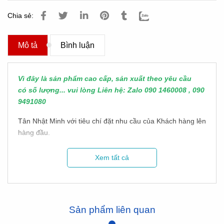
Chia sẻ:
Mô tả
Bình luận
Vì đây là sản phẩm cao cấp, sản xuất theo yêu cầu
có số lượng... vui lòng Liên hệ: Zalo 090 1460008 , 090
9491080
Tân Nhật Minh với tiêu chí đặt nhu cầu của Khách hàng lên
hàng đầu.
Chúng tôi chịu khó đầu tư máy móc, nhập khẩu nhiều loại
Xem tất cả
nguyên vật liệu để có thể làm ra những sản phẩm khó, yêu
cầu độ tinh xảo mà rất nhiều xưởng trong nghề ở Việt Nam
không làm được.
Trước đây, từ 2021 về trước hầu như Khách hàng muốn
Sản phẩm liên quan
làm những sản phẩm này phải đặt từ nước ngoài rồi vận