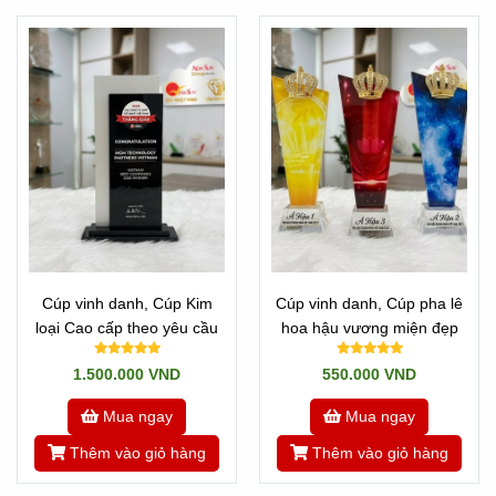
** Nhưng Này, chỉ cần bạn đến với Tân Nhật Minh, hầu như
85-90% tất cả các loại
Cúp Vinh Danh
, Cúp pha lê cao
cấp, cúp kim loại độc quyền... chúng tôi đều có thể đáp
ứng được!
Cảm ơn Quý Khách hàng đã tin tưởng.
Cúp vinh danh, Cúp Kim
Cúp vinh danh, Cúp pha lê
loại Cao cấp theo yêu cầu
hoa hậu vương miện đẹp
1.500.000 VND
550.000 VND
Mua ngay
Mua ngay
Thêm vào giỏ hàng
Thêm vào giỏ hàng