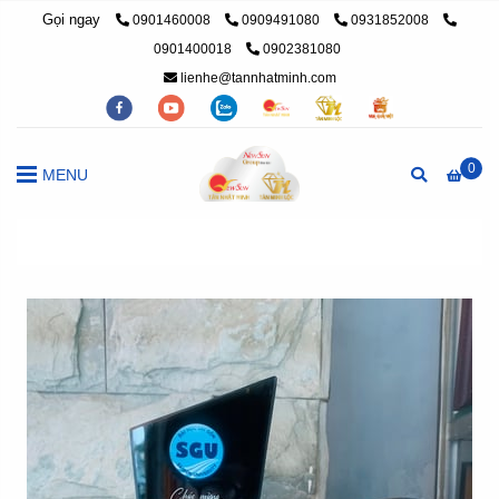
Gọi ngay
0901460008
0909491080
0931852008
0901400018
0902381080
lienhe@tannhatminh.com
0
MENU
Trang chủ
/
cúp pha lê, cúp lưu niệm
/
Cúp vinh danh cao cấp