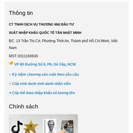
Thông tin
CT TNHH DỊCH VỤ THƯƠNG MẠI ĐẦU TƯ
XUẤT NHẬP KHẨU QUỐC TẾ TÂN NHẬT MINH
ĐC: 13 Trần Thị Cờ, Phường Thới An, Thành phố Hồ Chí Minh, Việt
Nam
MST: 0311160630
VP 80 Đường Số 9, P8, Gò Vấp, HCM
⭐
Kỷ niệm chương sản xuất theo yêu cầu
⭐
Cúp vinh danh vinh danh nhân viên
⭐
Cúp thể thao nhập khẩu số lượng lớn
Chính sách