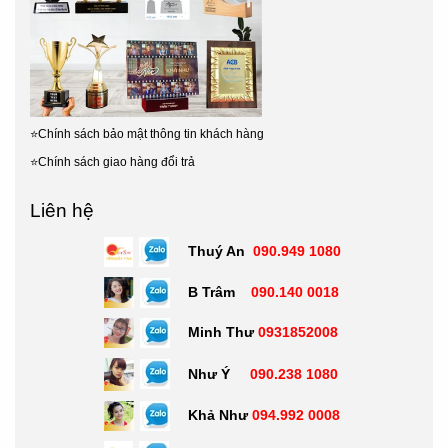
⭐
Chính sách bảo mật thông tin khách hàng
⭐
Chính sách giao hàng đổi trả
Liên hệ
Thuý An
090.949 1080
B Trâm
090.140 0018
Minh Thư
0931852008
Như Ý
090.238 1080
Khả Như
094.992 0008