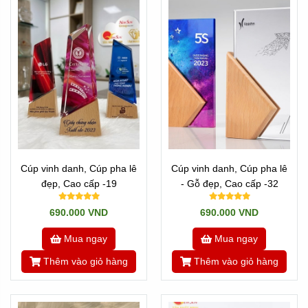
http://sanxuatkyniemchuong.com/
Tân Nhật MInh chuyên sản xuất
Cúp Vinh Danh
theo
mọi yêu cầu!
Cúp vinh danh, Cúp pha lê
Cúp vinh danh, Cúp pha lê
đẹp, Cao cấp -19
- Gỗ đẹp, Cao cấp -32
690.000 VND
690.000 VND
Mua ngay
Mua ngay
Thêm vào giỏ hàng
Thêm vào giỏ hàng