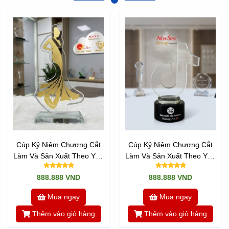
chuyển về.
Cúp Kỷ Niệm Chương Cắt
Cúp Kỷ Niệm Chương Cắt
Làm Và Sản Xuất Theo Yêu
Làm Và Sản Xuất Theo Yêu
Cầu - CÚP HOA HẬU
Cầu Mọi Logo - Mẫu TikTok
888.888 VND
888.888 VND
Mua ngay
Mua ngay
Thêm vào giỏ hàng
Thêm vào giỏ hàng