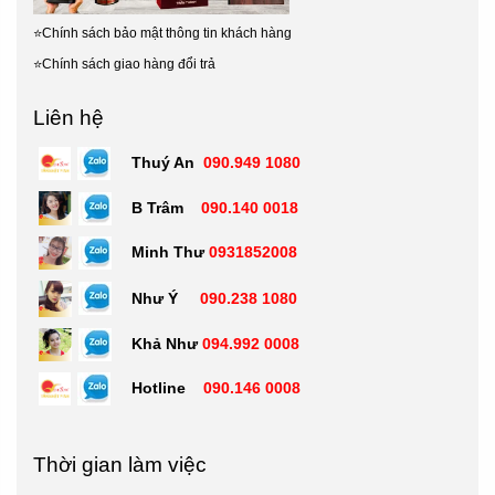
Liên hệ
Thuý An
090.949 1080
B Trâm
090.140 0018
Minh Thư
0931852008
Như Ý
090.238 1080
Khả Như
094.992 0008
Hotline
090.146 0008
Thời gian làm việc
Thời gian làm việc: Thứ 2 - thứ 7
* Sáng: Từ 8h00 đến 12h00
*
Chiều: Từ 13h30 đến 17h00
⭐15+ năm nhập cúp