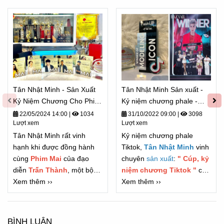
Tân Nhật Minh - Sản Xuất
Tân Nhật Minh Sản xuất -
Kỷ Niệm Chương Cho Phim
Kỷ niệm chương phale -
Mai
TIKTOK - Chương trình
22/05/2024 14:00
|
1034
31/10/2022 09:00
|
3098
Lượt xem
Lượt xem
FASHUP 2022
Tân Nhật Minh rất vinh
Kỷ niệm chương phale
hạnh khi được đồng hành
Tiktok,
Tân Nhật Minh
vinh
cùng
Phim Mai
của đạo
chuyên
sản xuất
:
" Cúp, kỷ
diễn
Trấn Thành
, một bộ
niệm chương Tiktok "
cho
phim rất ý nghĩa và diễn
Xem thêm ››
các đơn vị truyền thông lớn,
Xem thêm ››
cảnh giống với cuộc sống
các Tiktoker dự được làm
ngoài đời thật
đối tác sản xuất cho nhiều
thương hiệu và công ty lớn
BÌNH LUẬN
trong ngành giải trí cũng
như truyền hình nói chung.
Đánh giá của bạn