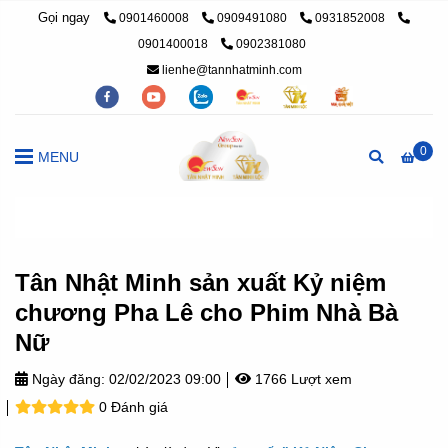
Gọi ngay
0901460008
0909491080
0931852008
0901400018
0902381080
lienhe@tannhatminh.com
0
MENU
Trang chủ
/
Tân Nhật Minh, Nhật Ký Năng Lực
/
Tân Nhật Min
Tân Nhật Minh sản xuất Kỷ niệm
chương Pha Lê cho Phim Nhà Bà
Nữ
Ngày đăng:
02/02/2023 09:00
1766 Lượt xem
0 Đánh giá