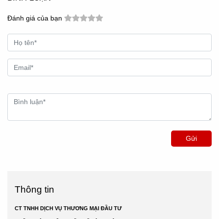
Gửi
Thông tin
CT TNHH DỊCH VỤ THƯƠNG MẠI ĐẦU TƯ
XUẤT NHẬP KHẨU QUỐC TẾ TÂN NHẬT MINH
ĐC: 13 Trần Thị Cờ, Phường Thới An, Thành phố Hồ Chí Minh, Việt
Nam
MST: 0311160630