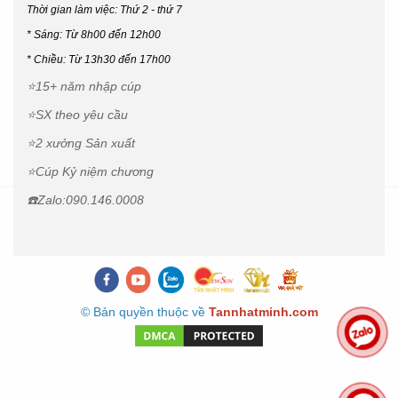
⭐SX theo yêu cầu
⭐2 xưởng Sản xuất
⭐Cúp Kỷ niệm chương
☎️Zalo:090.146.0008
© Bản quyền thuộc về
Tannhatminh.com