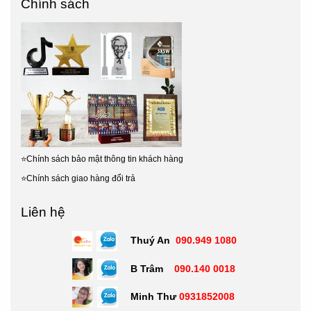
Chính sách
⭐
Chính sách bảo mật thông tin khách hàng
⭐
Chính sách giao hàng đổi trả
Liên hệ
Thuý An
090.949 1080
B Trâm
090.140 0018
Minh Thư
0931852008