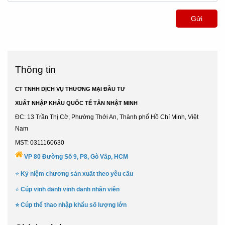
Gửi
Thông tin
CT TNHH DỊCH VỤ THƯƠNG MẠI ĐẦU TƯ
XUẤT NHẬP KHẨU QUỐC TẾ TÂN NHẬT MINH
ĐC: 13 Trần Thị Cờ, Phường Thới An, Thành phố Hồ Chí Minh, Việt
Nam
MST: 0311160630
VP 80 Đường Số 9, P8, Gò Vấp, HCM
⭐
Kỷ niệm chương sản xuất theo yêu cầu
⭐
Cúp vinh danh vinh danh nhân viên
⭐
Cúp thể thao nhập khẩu số lượng lớn