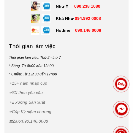
Như Ý
090.238 1080
Khả Như
094.992 0008
Hotline
090.146 0008
Thời gian làm việc
Thời gian làm việc: Thứ 2 - thứ 7
* Sáng: Từ 8h00 đến 12h00
*
Chiều: Từ 13h30 đến 17h00
⭐15+ năm nhập cúp
⭐SX theo yêu cầu
⭐2 xưởng Sản xuất
⭐Cúp Kỷ niệm chương
☎️Zalo:090.146.0008