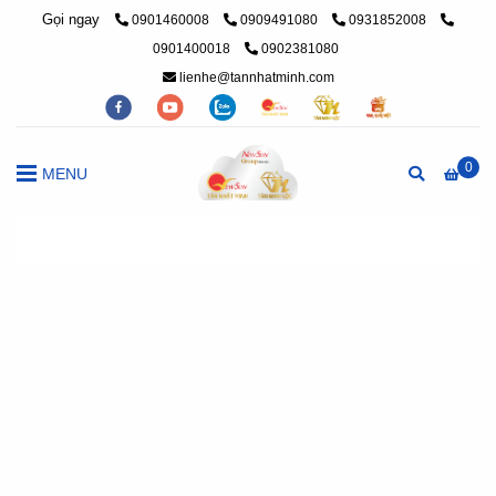
Gọi ngay
0901460008
0909491080
0931852008
0901400018
0902381080
lienhe@tannhatminh.com
0
MENU
Trang chủ
/
Liên hệ Tân Nhật Minh