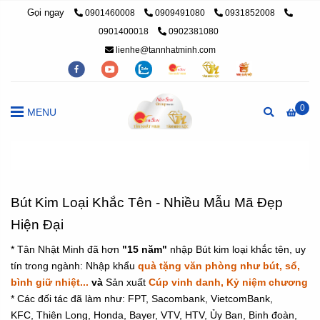
Gọi ngay
0901460008
0909491080
0931852008
0901400018
0902381080
lienhe@tannhatminh.com
0
MENU
Trang chủ
/
Quà tặng quảng cáo
/
Bút đẹp làm quà tặng
/
Bú
Bút Kim Loại Khắc Tên - Nhiều Mẫu Mã Đẹp
Hiện Đại
* Tân Nhật Minh đã hơn
"15 năm"
nhập Bút kim loại khắc tên, uy
tín trong ngành: Nhập khẩu
quà tặng văn phòng như bút, sổ,
bình giữ nhiệt...
và
Sản xuất
Cúp vinh danh, Kỷ niệm chương
* Các đối tác đã làm như: FPT, Sacombank, VietcomBank,
KFC, Thiên Long, Honda, Bayer, VTV, HTV, Ủy Ban, Binh đoàn,