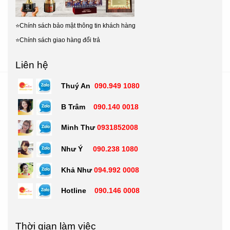
⭐
Chính sách bảo mật thông tin khách hàng
⭐
Chính sách giao hàng đổi trả
Liên hệ
Thuý An
090.949 1080
B Trâm
090.140 0018
Minh Thư
0931852008
Như Ý
090.238 1080
Khả Như
094.992 0008
Hotline
090.146 0008
Thời gian làm việc