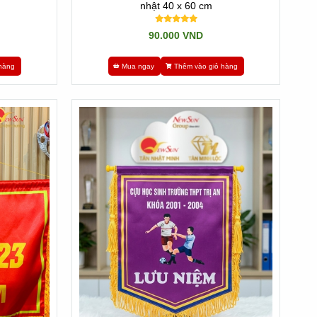
nhật 40 x 60 cm
90.000 VND
hàng
Mua ngay
Thêm vào giỏ hàng
sẽ giúp bạn tiết kiệm ngân sách đáng kể. Tân Nhật Minh
thuật số thấm sâu vào thớ vải sạch cao cấp.