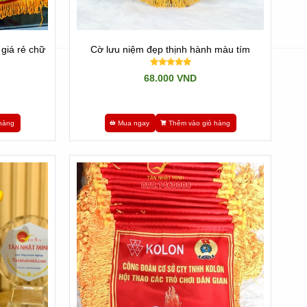
giá rẻ chữ
Cờ lưu niệm đẹp thịnh hành màu tím
68.000 VND
hàng
Mua ngay
Thêm vào giỏ hàng