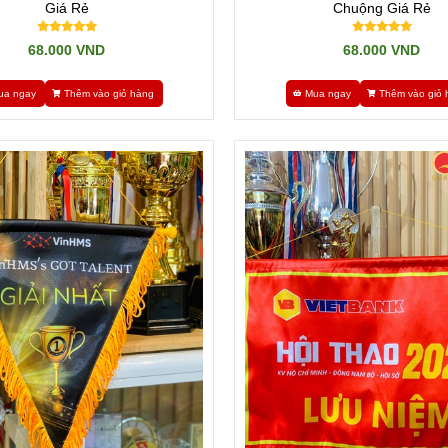
Giá Rẻ
Chuộng Giá Rẻ
68.000 VND
68.000 VND
ua ngay
Thêm vào giỏ hàng
Mua ngay
Thêm vào giỏ 
n Gốc Từ Tổng Kho
p, việc cập nhật bảng
giá cờ lưu niệm
tận gốc từ xưởng may trực tiếp 
 lượng lớn của câu lạc bộ, cam kết chất lượng đồng đều và mực in kỹ 