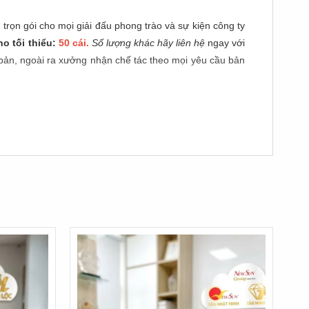
trọn gói cho mọi giải đấu phong trào và sự kiện công ty
ho tối thiểu:
50 cái.
Số lượng khác hãy liên hệ
ngay với
 bản, ngoài ra xưởng nhận chế tác theo mọi yêu cầu bản
lưu niệm giúp ban tổ chức tối ưu chi phí hiệu quả. Phôi
u được thợ lành nghề may đo chuẩn xác, mang lại sự tự