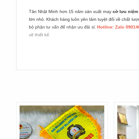
Tân Nhật Minh hơn 15 năm sản xuất may
cờ lưu niệm 
lớn nhỏ. Khách hàng luôn yên tâm tuyệt đối về chất lượn
bộ phận tư vấn để nhận ưu đãi sỉ.
Hotline: Zalo 0901
vẽ thiết kế.
Lựa Chọn Các Mẫu Cờ Lưu Ni
Trong các phong trào thi đua thể thao hiện nay, tặng p
vải sạch phối cùng dải tua rua vàng đều đặn xung qua
hào cho người nhận giải.