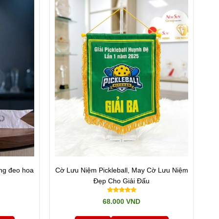
ogo nhà tài trợ hiển thị rõ ràng và không bong tróc sau
trung gian nào.
ay nghề rất cao. Quy trình gia công bắt đầu từ việc lựa
 quanh cần đảm bảo độ chắc chắn, kết hợp đan tua rua
kết không bong tróc hay phai nhạt màu sắc khi trưng bày
ng đeo hoa
Cờ Lưu Niệm Pickleball, May Cờ Lưu Niệm
 rệt cho toàn bộ công tác điều hành giải đấu.
Đẹp Cho Giải Đấu
68.000 VND