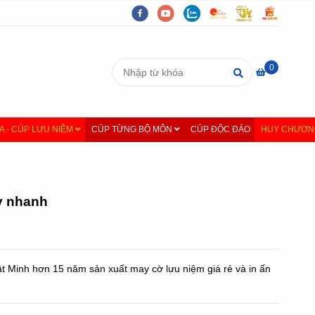
0
A - CÚP LƯU NIỆM
CÚP TỪNG BỘ MÔN
CÚP ĐỘC ĐÁO
HUY CHƯƠNG
ấy nhanh
t Minh hơn 15 năm sản xuất may cờ lưu niệm giá rẻ và in ấn