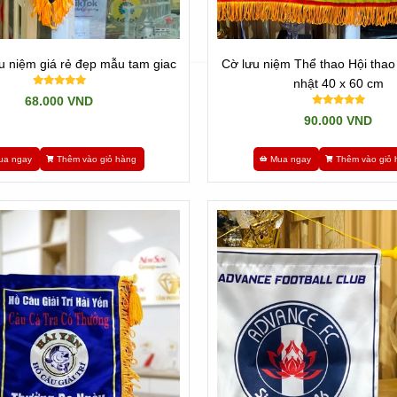
May cờ lưu niệm giá rẻ đẹp mẫu tam giac
Cờ lưu niệm Thể thao Hội thao 
nhật 40 x 60 cm
68.000 VND
90.000 VND
ua ngay
Thêm vào giỏ hàng
Mua ngay
Thêm vào giỏ 