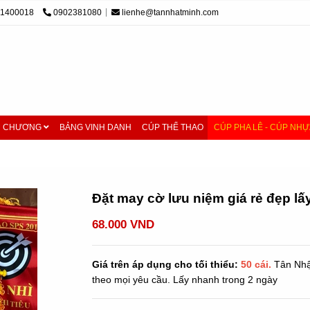
01400018
0902381080
lienhe@tannhatminh.com
M CHƯƠNG
BẢNG VINH DANH
CÚP THỂ THAO
CÚP PHA LÊ - CÚP NHỰ
ẻ
/
Đặt may cờ lưu niệm giá rẻ đẹp lấy nhanh
Đặt may cờ lưu niệm giá rẻ đẹp l
68.000 VND
Giá trên áp dụng cho tối thiểu:
50 cái.
Tân Nhậ
theo mọi yêu cầu. Lấy nhanh trong 2 ngày