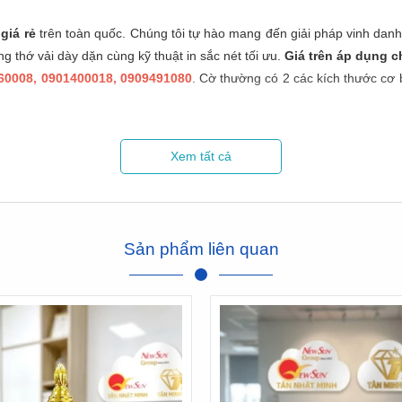
giá rẻ
trên toàn quốc. Chúng tôi tự hào mang đến giải pháp vinh danh 
g thớ vải dày dặn cùng kỹ thuật in sắc nét tối ưu.
Giá trên áp dụng c
460008, 0901400018, 0909491080
. Cờ thường có 2 các kích thước cơ
ệm Giá Rẻ Đạt Chuẩn Sắc Nét
Xem tất cả
hẩm lưu niệm giữ vai trò vô cùng lớn. Việc đặt mua dòng sản phẩm cờ 
nh viền cạnh tạo hiệu ứng trang nghiêm. Từng đường kim mũi chỉ đề
Sản phẩm liên quan