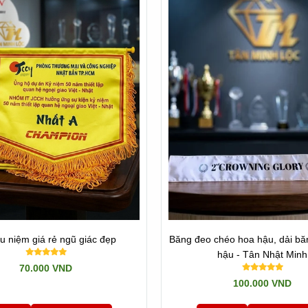
 sâu vào từng thớ vải satin lụa bóng mịn. Điều này cam kết nội dung, l
 giúp bạn hoàn toàn an tâm về mức giá gốc tận xưởng không qua bất kỳ 
 Lưu Niệm Chuyên Nghiệp Giá Sỉ
h vụ
may cờ lưu niệm
chuyên nghiệp tại xưởng luôn đòi hỏi kỹ thuật t
 dặn để giữ phom dáng cờ luôn thẳng đứng. Đường chỉ may viền xung
o giải.
n đại đóng vai trò cốt lõi giúp mực in thấm sâu vào từng sợi vải, cam 
u niệm giá rẻ ngũ giác đẹp
Băng đeo chéo hoa hậu, dải bă
an tổ chức khẳng định sự đầu tư bài bản và nâng tầm chuyên nghiệp rõ
hậu - Tân Nhật Minh
70.000 VND
100.000 VND