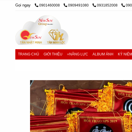
Gọi ngay
0901460008
0909491080
0931852008
09
TRANG CHỦ
GIỚI THIỆU
⭐NĂNG LỰC
ALBUM ẢNH
KỶ NIỆ
Trang chủ
/
cúp pha lê, cúp lưu niệm
/
Cờ lưu niệm giá r