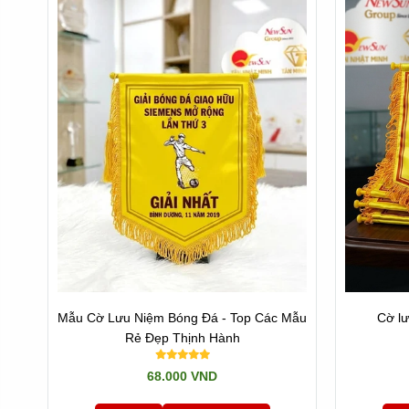
Quy trình in chuyển nhiệt kỹ thuật số giúp mực in thấm
thời gian dài trưng bày. Hệ thống tổng kho sỉ trực tiếp
Quy Trình Tại Xưởng May Cờ
Để đáp ứng yêu cầu thẩm mỹ ngày càng khắt khe, dịc
chọn các thớ vải satin lụa bóng mịn hoặc canvas dày
vàng đều đặn tạo hiệu ứng tôn nghiêm sang trọng khi tra
Bên cạnh đó, công nghệ in chuyển nhiệt kỹ thuật số hiệ
Mẫu Cờ Lưu Niệm Bóng Đá - Top Các Mẫu
Cờ lư
lâu ngày. Một sản phẩm được may đo chỉn chu sẽ giúp b
Rẻ Đẹp Thịnh Hành
68.000 VND