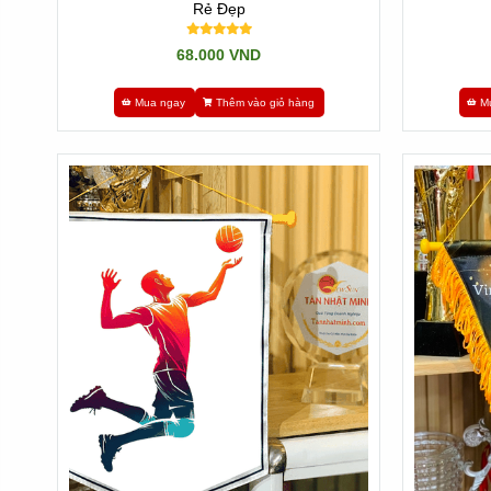
Rẻ Đẹp
68.000 VND
Mua ngay
Thêm vào giỏ hàng
M
Cập Nhật Bảng Giá Cờ Lưu Niệm Tậ
Để tối ưu hóa chi phí khi tổ chức hội thao doanh nghiệ
cung cấp chính sách chiết khấu cực tốt cho đơn hàng số