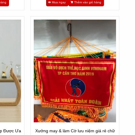
hàng
Mua ngay
Thêm vào giỏ hàng
ẹp Được Ưa
Xưởng may & làm Cờ lưu niệm giá rẻ chữ