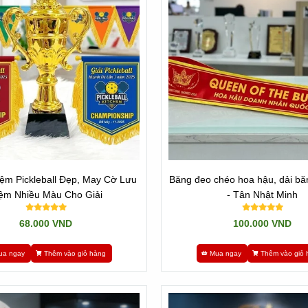
ệm Pickleball Đẹp, May Cờ Lưu
Băng đeo chéo hoa hậu, dải bă
ệm Nhiều Màu Cho Giải
- Tân Nhật Minh
68.000 VND
100.000 VND
ua ngay
Thêm vào giỏ hàng
Mua ngay
Thêm vào giỏ 