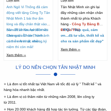
Lượt xem
Lượt xem
2018
Anh Ngô Vi Thống đã cảm
Tân Nhật Minh xin ghi lại
động viết tặng Công Ty Tân
đây những cảm nhận chân
Nhật Minh 1 bài thơ ấm
thành nhất từ phía Khách
lòng và đầy chân thật vào
hàng -
Công Ty Bàng Bạc
năm 2018 Khi Anh đến với
Bài viết xin lưu lại để nhiều
Đá Quí PNJ
-
PNJ: " Đẹp quá, cảm
Chúng tôi. Chân Thành
năm sau vẫn còn, hình ảnh
ơn...đã tư vấn, thiết kế và
cảm ơn Anh rất nhiều...
có thể mờ nhạt, nhưng kỷ
cho ra sản phẩm rất đẹp"
niệm thì còn mãi!
Xem thêm ››
Xem thêm ››
LÝ DO NÊN CHỌN TÂN NHẬT MINH
⭐ Là đơn vị tốt nhất tại Việt Nam về tốc độ xử lý " Thiết kế " và
hàng hóa nhanh bậc nhất.
⭐ Là đơn vị có thâm niên từ những năm 2008, lên công ty
từ 2011.
⭐ Hơn 20.000 khách hàng đã hợp tác tin tưởng. Từ các tập đoàn,