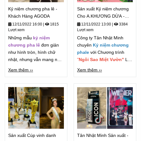
Kỷ niệm chương pha lê -
Sản xuất Kỷ niệm chương
Khách Hàng AGODA
Cho A.KHƯƠNG DỪA -
Chương Trình " Gọng Ca
12/11/2022 16:00
|
1815
12/11/2022 13:00
|
3384
Lượt xem
Lượt xem
Miệt Vườn" 2022
Những mẫu
kỷ niệm
Công ty Tân Nhật Minh
chương pha lê
đơn giản
chuyên
Kỷ niệm chương
như hình tròn, hình chữ
phale
với Chương trình
nhật, nhưng vẫn mang nét
"
Ngôi Sao Miệt Vườn"
Là
đẹp trường tồn.
chương Trình Lớn của "Anh
Xem thêm ››
Xem thêm ››
Khương Dừa"
Sản xuất Cúp vinh danh
Tân Nhật Minh Sản xuất -