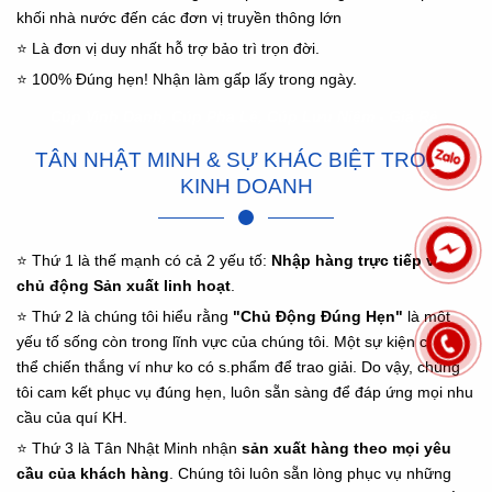
khối nhà nước đến các đơn vị truyền thông lớn
⭐ Là đơn vị duy nhất hỗ trợ bảo trì trọn đời.
⭐ 100% Đúng hẹn! Nhận làm gấp lấy trong ngày.
Cúp Vinh Danh, Cúp Pha Lê, Cúp Lưu Niệm - Giá Rẻ
TÂN NHẬT MINH & SỰ KHÁC BIỆT TRONG
KINH DOANH
⭐ Thứ 1 là thế mạnh có cả 2 yếu tố:
Nhập hàng trực tiếp và
chủ động Sản xuất linh hoạt
.
⭐ Thứ 2 là chúng tôi hiểu rằng
"Chủ Động Đúng Hẹn"
là một
yếu tố sống còn trong lĩnh vực của chúng tôi. Một sự kiện chẳng
thể chiến thắng ví như ko có s.phẩm để trao giải. Do vậy, chúng
tôi cam kết phục vụ đúng hẹn, luôn sẵn sàng để đáp ứng mọi nhu
cầu của quí KH.
⭐ Thứ 3 là Tân Nhật Minh nhận
sản xuất hàng theo mọi yêu
cầu của khách hàng
. Chúng tôi luôn sẵn lòng phục vụ những