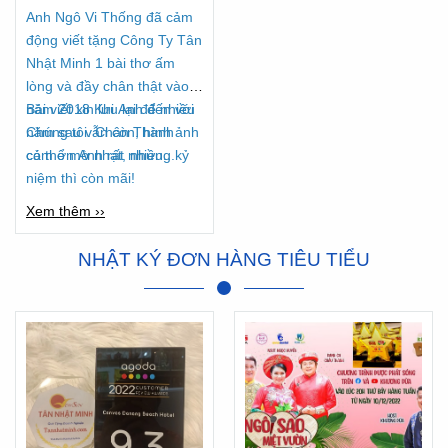
Anh Ngô Vi Thống đã cảm
động viết tặng Công Ty Tân
Nhật Minh 1 bài thơ ấm
lòng và đầy chân thật vào
năm 2018 Khi Anh đến với
Bài viết xin lưu lại để nhiều
Chúng tôi. Chân Thành
năm sau vẫn còn, hình ảnh
cảm ơn Anh rất nhiều...
có thể mờ nhạt, nhưng kỷ
niệm thì còn mãi!
Xem thêm ››
NHẬT KÝ ĐƠN HÀNG TIÊU TIỂU