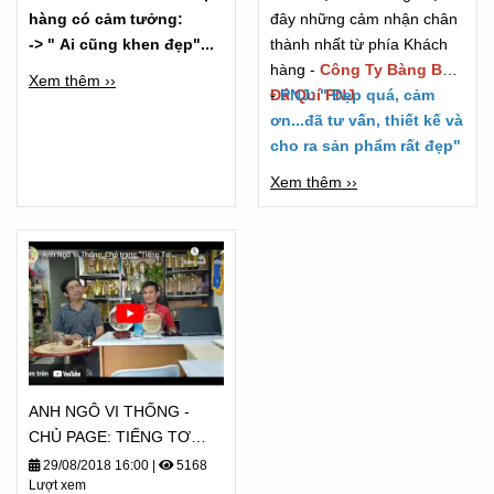
hàng có cảm tưởng:
đây những cảm nhận chân
-> " Ai cũng khen đẹp"...
thành nhất từ phía Khách
hàng -
Công Ty Bàng Bạc
Xem thêm ››
Đá Quí PNJ
-
PNJ: " Đẹp quá, cảm
ơn...đã tư vấn, thiết kế và
cho ra sản phẩm rất đẹp"
Xem thêm ››
ANH NGÔ VI THỐNG -
CHỦ PAGE: TIẾNG TƠ
LÒNG CẢM NHẬN - TỪ
29/08/2018 16:00
|
5168
Lượt xem
2018