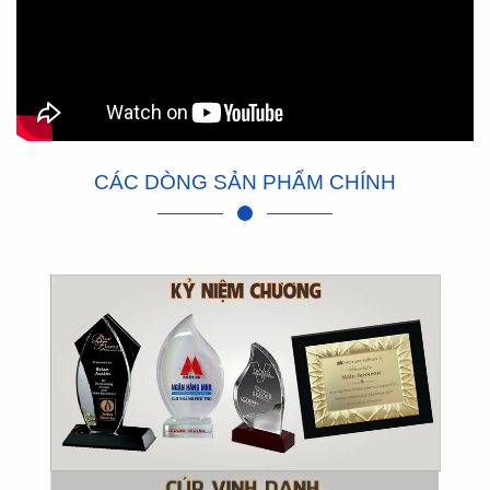
CÁC DÒNG SẢN PHẨM CHÍNH
Kỷ niệm chương, kỷ niệm chương pha lê, kỷ niệm chương thuỷ tinh