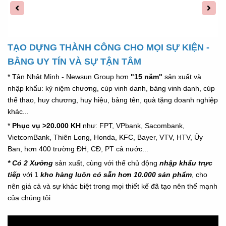
TẠO DỰNG THÀNH CÔNG CHO MỌI SỰ KIỆN -
BẰNG UY TÍN VÀ SỰ TẬN TÂM
* Tân Nhật Minh - Newsun Group hơn
"15 năm"
sản xuất và
nhập khẩu: kỷ niệm chương, cúp vinh danh, bảng vinh danh, cúp
thể thao, huy chương, huy hiệu, bảng tên, quà tặng doanh nghiệp
khác...
*
Phục vụ >20.000 KH
như: FPT, VPbank, Sacombank,
VietcomBank, Thiên Long, Honda,
KFC,
Bayer, VTV, HTV, Ủy
Ban, hơn 400 trường ĐH, CĐ, PT cả nước...
* Có 2 Xưởng
sản xuất, cùng với thế chủ động
nhập khẩu trực
tiếp
với 1
kho hàng luôn có sẵn hơn 10.000 sản phẩm
, cho
nên giá cả và sự khác biệt trong mọi thiết kế đã tạo nên thế mạnh
của chúng tôi