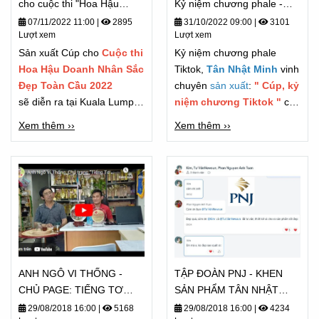
cho cuộc thi "Hoa Hậu
Kỷ niệm chương phale -
Doanh Nhân"
TIKTOK - Chương trình
07/11/2022 11:00
|
2895
31/10/2022 09:00
|
3101
Lượt xem
Lượt xem
FASHUP 2022
Sản xuất Cúp cho
Cuộc thi
Kỷ niệm chương phale
Hoa Hậu Doanh Nhân Sắc
Tiktok,
Tân Nhật Minh
vinh
Đẹp Toàn Cầu 2022
chuyên
sản xuất
:
" Cúp, kỷ
sẽ diễn ra tại Kuala Lumpur
niệm chương Tiktok "
cho
vào ngày 6/11/2022
các đơn vị truyền thông lớn,
Xem thêm ››
Xem thêm ››
các Tiktoker dự được làm
đối tác sản xuất cho nhiều
thương hiệu và công ty lớn
trong ngành giải trí cũng
như truyền hình nói chung.
ANH NGÔ VI THỐNG -
TẬP ĐOÀN PNJ - KHEN
CHỦ PAGE: TIẾNG TƠ
SẢN PHẨM TÂN NHẬT
LÒNG CẢM NHẬN - TỪ
MINH "ĐẸP QUÁ"
29/08/2018 16:00
|
5168
29/08/2018 16:00
|
4234