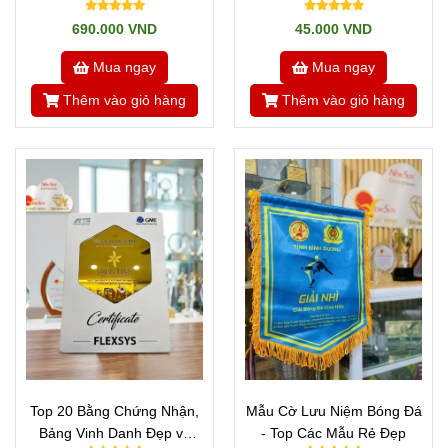
Chương Bóng Đá Mẫu Đẹp
690.000 VND
45.000 VND
Có Sẵn
Mua ngay
Mua ngay
Thêm vào giỏ hàng
Thêm vào giỏ hàng
Top 20 Bằng Chứng Nhận,
Mẫu Cờ Lưu Niệm Bóng Đá
Bảng Vinh Danh Đẹp và
- Top Các Mẫu Rẻ Đẹp