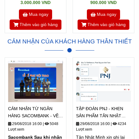
3.000.000 VND
900.000 VND
Mua ngay
Mua ngay
Thêm vào giỏ hàng
Thêm vào giỏ hàng
CẢM NHẬN CỦA KHÁCH HÀNG THÂN THIẾT
CẢM NHẬN TỪ NGÂN
TẬP ĐOÀN PNJ - KHEN
HÀNG SACOMBANK - VỀ
SẢN PHẨM TÂN NHẬT
TÂN NHẬT MINH
MINH "ĐẸP QUÁ"
29/08/2018 16:00
|
5048
29/08/2018 16:00
|
4234
Lượt xem
Lượt xem
Sacombank Sau khi nhận
Tân Nhật Minh xin ghi lại