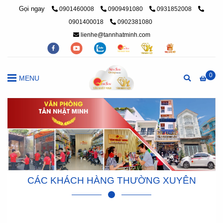
Gọi ngay
0901460008
0909491080
0931852008
0901400018
0902381080
lienhe@tannhatminh.com
0
MENU
CÁC KHÁCH HÀNG THƯỜNG XUYÊN