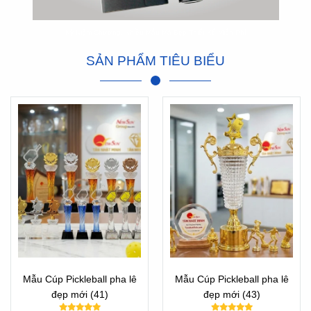
Kỷ Niệm Chương, Nhiều Mẫu Mã Đẹp Thiết Kế Miễn Phí
SẢN PHẨM TIÊU BIỂU
Mẫu Cúp Pickleball pha lê
Mẫu Cúp Pickleball pha lê
đẹp mới (41)
đẹp mới (43)