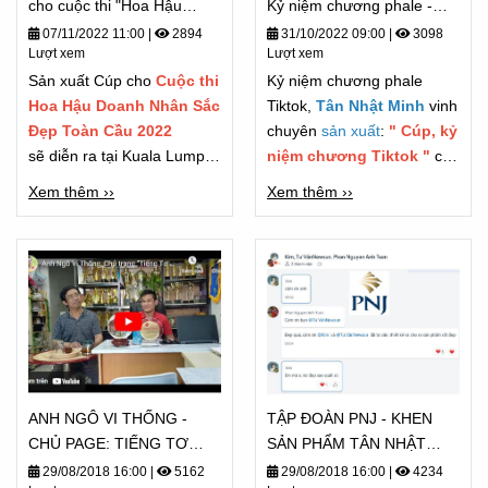
cho cuộc thi "Hoa Hậu
Kỷ niệm chương phale -
Doanh Nhân"
TIKTOK - Chương trình
07/11/2022 11:00
|
2894
31/10/2022 09:00
|
3098
Lượt xem
Lượt xem
FASHUP 2022
Sản xuất Cúp cho
Cuộc thi
Kỷ niệm chương phale
Hoa Hậu Doanh Nhân Sắc
Tiktok,
Tân Nhật Minh
vinh
Đẹp Toàn Cầu 2022
chuyên
sản xuất
:
" Cúp, kỷ
sẽ diễn ra tại Kuala Lumpur
niệm chương Tiktok "
cho
vào ngày 6/11/2022
các đơn vị truyền thông lớn,
Xem thêm ››
Xem thêm ››
các Tiktoker dự được làm
đối tác sản xuất cho nhiều
thương hiệu và công ty lớn
trong ngành giải trí cũng
như truyền hình nói chung.
ANH NGÔ VI THỐNG -
TẬP ĐOÀN PNJ - KHEN
CHỦ PAGE: TIẾNG TƠ
SẢN PHẨM TÂN NHẬT
LÒNG CẢM NHẬN - TỪ
MINH "ĐẸP QUÁ"
29/08/2018 16:00
|
5162
29/08/2018 16:00
|
4234