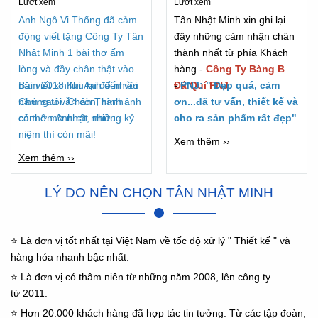
Lượt xem
Lượt xem
2018
Anh Ngô Vi Thống đã cảm
Tân Nhật Minh xin ghi lại
động viết tặng Công Ty Tân
đây những cảm nhận chân
Nhật Minh 1 bài thơ ấm
thành nhất từ phía Khách
lòng và đầy chân thật vào
hàng -
Công Ty Bàng Bạc
năm 2018 Khi Anh đến với
Bài viết xin lưu lại để nhiều
Đá Quí PNJ
-
PNJ: " Đẹp quá, cảm
Chúng tôi. Chân Thành
năm sau vẫn còn, hình ảnh
ơn...đã tư vấn, thiết kế và
cảm ơn Anh rất nhiều...
có thể mờ nhạt, nhưng kỷ
cho ra sản phẩm rất đẹp"
niệm thì còn mãi!
Xem thêm ››
Xem thêm ››
LÝ DO NÊN CHỌN TÂN NHẬT MINH
⭐ Là đơn vị tốt nhất tại Việt Nam về tốc độ xử lý " Thiết kế " và
hàng hóa nhanh bậc nhất.
⭐ Là đơn vị có thâm niên từ những năm 2008, lên công ty
từ 2011.
⭐ Hơn 20.000 khách hàng đã hợp tác tin tưởng. Từ các tập đoàn,