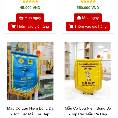
Chương Bóng Đá Mẫu Đẹp
Hiện Đại Nhất Hiện Tại
45.000 VND
550.000 VND
Có Sẵn
Mua ngay
Mua ngay
Thêm vào giỏ hàng
Thêm vào giỏ hàng
Mẫu Cờ Lưu Niệm Bóng Đá
Mẫu Cờ Lưu Niệm Bóng Đá
- Top Các Mẫu Rẻ Đẹp
- Top Các Mẫu Rẻ Đẹp