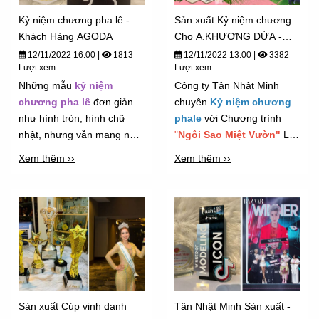
Kỷ niệm chương pha lê -
Sản xuất Kỷ niệm chương
Khách Hàng AGODA
Cho A.KHƯƠNG DỪA -
Chương Trình " Gọng Ca
12/11/2022 16:00
|
1813
12/11/2022 13:00
|
3382
Lượt xem
Lượt xem
Miệt Vườn" 2022
Những mẫu
kỷ niệm
Công ty Tân Nhật Minh
chương pha lê
đơn giản
chuyên
Kỷ niệm chương
như hình tròn, hình chữ
phale
với Chương trình
nhật, nhưng vẫn mang nét
"
Ngôi Sao Miệt Vườn"
Là
đẹp trường tồn.
chương Trình Lớn của "Anh
Xem thêm ››
Xem thêm ››
Khương Dừa"
Sản xuất Cúp vinh danh
Tân Nhật Minh Sản xuất -