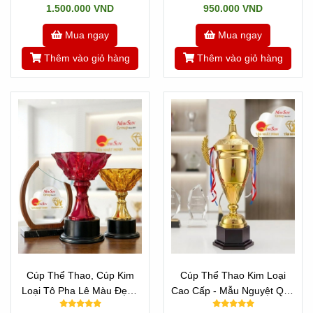
1.500.000 VND
950.000 VND
Mua ngay
Mua ngay
Thêm vào giỏ hàng
Thêm vào giỏ hàng
Cúp Thể Thao, Cúp Kim
Cúp Thể Thao Kim Loại
Loại Tô Pha Lê Màu Đẹp -
Cao Cấp - Mẫu Nguyệt Quế
ĐA MÀU SẮC ĐỘC ĐÁO
Vip Đẹp Cao 70 cm