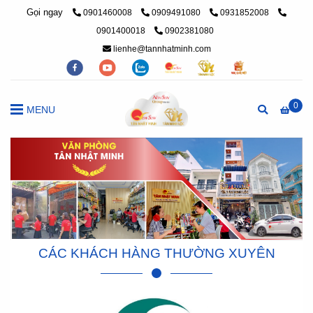
Gọi ngay
0901460008
0909491080
0931852008
0901400018
0902381080
lienhe@tannhatminh.com
0
MENU
CÁC KHÁCH HÀNG THƯỜNG XUYÊN