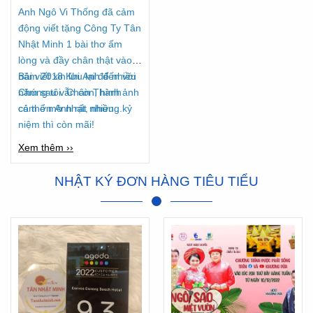
Anh Ngô Vi Thống đã cảm
động viết tặng Công Ty Tân
Nhật Minh 1 bài thơ ấm
lòng và đầy chân thật vào
năm 2018 Khi Anh đến với
Bài viết xin lưu lại để nhiều
Chúng tôi. Chân Thành
năm sau vẫn còn, hình ảnh
cảm ơn Anh rất nhiều...
có thể mờ nhạt, nhưng kỷ
niệm thì còn mãi!
Xem thêm ››
NHẬT KÝ ĐƠN HÀNG TIÊU TIỂU