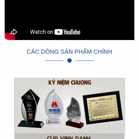
CÁC DÒNG SẢN PHẨM CHÍNH
Kỷ niệm chương, kỷ niệm chương pha lê, kỷ niệm chương thuỷ tinh