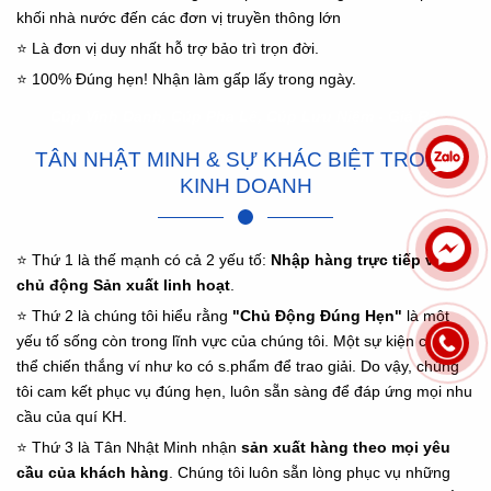
khối nhà nước đến các đơn vị truyền thông lớn
⭐ Là đơn vị duy nhất hỗ trợ bảo trì trọn đời.
⭐ 100% Đúng hẹn! Nhận làm gấp lấy trong ngày.
Cúp Vinh Danh, Cúp Pha Lê, Cúp Lưu Niệm - Giá Rẻ
TÂN NHẬT MINH & SỰ KHÁC BIỆT TRONG
KINH DOANH
⭐ Thứ 1 là thế mạnh có cả 2 yếu tố:
Nhập hàng trực tiếp và
chủ động Sản xuất linh hoạt
.
⭐ Thứ 2 là chúng tôi hiểu rằng
"Chủ Động Đúng Hẹn"
là một
yếu tố sống còn trong lĩnh vực của chúng tôi. Một sự kiện chẳng
thể chiến thắng ví như ko có s.phẩm để trao giải. Do vậy, chúng
tôi cam kết phục vụ đúng hẹn, luôn sẵn sàng để đáp ứng mọi nhu
cầu của quí KH.
⭐ Thứ 3 là Tân Nhật Minh nhận
sản xuất hàng theo mọi yêu
cầu của khách hàng
. Chúng tôi luôn sẵn lòng phục vụ những