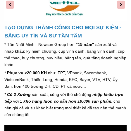
TẠO DỰNG THÀNH CÔNG CHO MỌI SỰ KIỆN -
BẰNG UY TÍN VÀ SỰ TẬN TÂM
* Tân Nhật Minh - Newsun Group hơn
"15 năm"
sản xuất và
nhập khẩu: kỷ niệm chương, cúp vinh danh, bảng vinh danh, cúp
thể thao, huy chương, huy hiệu, bảng tên, quà tặng doanh nghiệp
khác...
*
Phục vụ >20.000 KH
như: FPT, VPbank, Sacombank,
VietcomBank, Thiên Long, Honda,
KFC,
Bayer, VTV, HTV, Ủy
Ban, hơn 400 trường ĐH, CĐ, PT cả nước...
* Có 2 Xưởng
sản xuất, cùng với thế chủ động
nhập khẩu trực
tiếp
với 1
kho hàng luôn có sẵn hơn 10.000 sản phẩm
, cho
nên giá cả và sự khác biệt trong mọi thiết kế đã tạo nên thế mạnh
của chúng tôi