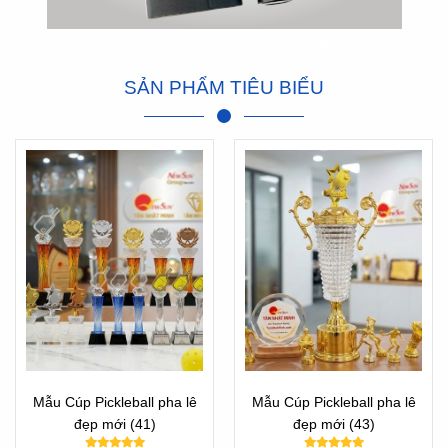
Kỷ Niệm Chương, Nhiều Mẫu Mã Đẹp Thiết Kế Miễn Phí
SẢN PHẨM TIÊU BIỂU
Mẫu Cúp Pickleball pha lê
Mẫu Cúp Pickleball pha lê
đẹp mới (41)
đẹp mới (43)