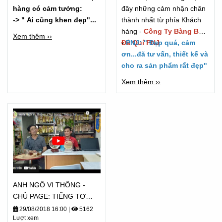
hàng có cảm tưởng:
đây những cảm nhận chân
-> " Ai cũng khen đẹp"...
thành nhất từ phía Khách
hàng -
Công Ty Bàng Bạc
Xem thêm ››
Đá Quí PNJ
-
PNJ: " Đẹp quá, cảm
ơn...đã tư vấn, thiết kế và
cho ra sản phẩm rất đẹp"
Xem thêm ››
ANH NGÔ VI THỐNG -
CHỦ PAGE: TIẾNG TƠ
LÒNG CẢM NHẬN - TỪ
29/08/2018 16:00
|
5162
Lượt xem
2018