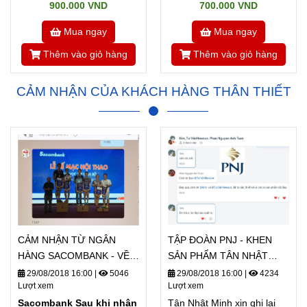
900.000 VND
700.000 VND
Mua ngay
Mua ngay
Thêm vào giỏ hàng
Thêm vào giỏ hàng
CẢM NHẬN CỦA KHÁCH HÀNG THÂN THIẾT
CẢM NHẬN TỪ NGÂN
TẬP ĐOÀN PNJ - KHEN
HÀNG SACOMBANK - VỀ
SẢN PHẨM TÂN NHẬT
TÂN NHẬT MINH
MINH "ĐẸP QUÁ"
29/08/2018 16:00
|
5046
29/08/2018 16:00
|
4234
Lượt xem
Lượt xem
Sacombank Sau khi nhận
Tân Nhật Minh xin ghi lại