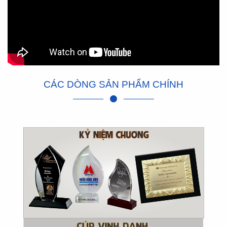
CÁC DÒNG SẢN PHẨM CHÍNH
Kỷ niệm chương, kỷ niệm chương pha lê, kỷ niệm chương thuỷ tinh