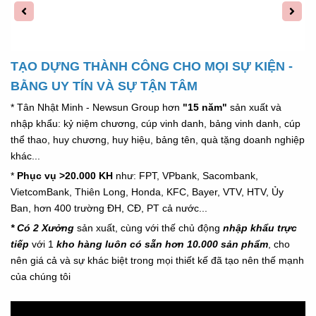
TẠO DỰNG THÀNH CÔNG CHO MỌI SỰ KIỆN -
BẰNG UY TÍN VÀ SỰ TẬN TÂM
* Tân Nhật Minh - Newsun Group hơn
"15 năm"
sản xuất và
nhập khẩu: kỷ niệm chương, cúp vinh danh, bảng vinh danh, cúp
thể thao, huy chương, huy hiệu, bảng tên, quà tặng doanh nghiệp
khác...
*
Phục vụ >20.000 KH
như: FPT, VPbank, Sacombank,
VietcomBank, Thiên Long, Honda,
KFC,
Bayer, VTV, HTV, Ủy
Ban, hơn 400 trường ĐH, CĐ, PT cả nước...
* Có 2 Xưởng
sản xuất, cùng với thế chủ động
nhập khẩu trực
tiếp
với 1
kho hàng luôn có sẵn hơn 10.000 sản phẩm
, cho
nên giá cả và sự khác biệt trong mọi thiết kế đã tạo nên thế mạnh
của chúng tôi