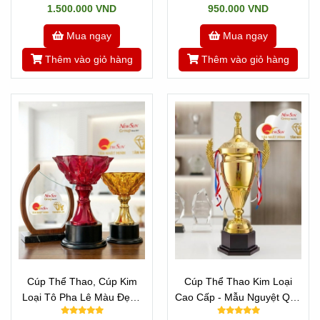
1.500.000 VND
950.000 VND
Mua ngay
Mua ngay
Thêm vào giỏ hàng
Thêm vào giỏ hàng
Cúp Thể Thao, Cúp Kim
Cúp Thể Thao Kim Loại
Loại Tô Pha Lê Màu Đẹp -
Cao Cấp - Mẫu Nguyệt Quế
ĐA MÀU SẮC ĐỘC ĐÁO
Vip Đẹp Cao 70 cm