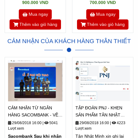
900.000 VND
700.000 VND
Mua ngay
Mua ngay
Thêm vào giỏ hàng
Thêm vào giỏ hàng
CẢM NHẬN CỦA KHÁCH HÀNG THÂN THIẾT
CẢM NHẬN TỪ NGÂN
TẬP ĐOÀN PNJ - KHEN
HÀNG SACOMBANK - VỀ
SẢN PHẨM TÂN NHẬT
TÂN NHẬT MINH
MINH "ĐẸP QUÁ"
29/08/2018 16:00
|
5041
29/08/2018 16:00
|
4223
Lượt xem
Lượt xem
Sacombank Sau khi nhận
Tân Nhật Minh xin ghi lại