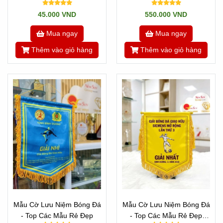
Chương Bóng Đá Mẫu Đẹp
Hiện Đại Nhất Hiện Tại
45.000 VND
550.000 VND
Có Sẵn
Mua ngay
Mua ngay
Thêm vào giỏ hàng
Thêm vào giỏ hàng
Mẫu Cờ Lưu Niệm Bóng Đá
Mẫu Cờ Lưu Niệm Bóng Đá
- Top Các Mẫu Rẻ Đẹp
- Top Các Mẫu Rẻ Đẹp