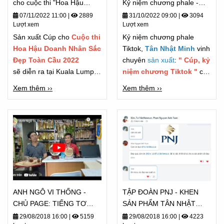
cho cuộc thi "Hoa Hậu
Kỷ niệm chương phale -
Doanh Nhân"
TIKTOK - Chương trình
07/11/2022 11:00
|
2889
31/10/2022 09:00
|
3094
Lượt xem
Lượt xem
FASHUP 2022
Sản xuất Cúp cho
Cuộc thi
Kỷ niệm chương phale
Hoa Hậu Doanh Nhân Sắc
Tiktok,
Tân Nhật Minh
vinh
Đẹp Toàn Cầu 2022
chuyên
sản xuất
:
" Cúp, kỷ
sẽ diễn ra tại Kuala Lumpur
niệm chương Tiktok "
cho
vào ngày 6/11/2022
các đơn vị truyền thông lớn,
Xem thêm ››
Xem thêm ››
các Tiktoker dự được làm
đối tác sản xuất cho nhiều
thương hiệu và công ty lớn
trong ngành giải trí cũng
như truyền hình nói chung.
ANH NGÔ VI THỐNG -
TẬP ĐOÀN PNJ - KHEN
CHỦ PAGE: TIẾNG TƠ
SẢN PHẨM TÂN NHẬT
LÒNG CẢM NHẬN - TỪ
MINH "ĐẸP QUÁ"
29/08/2018 16:00
|
5159
29/08/2018 16:00
|
4223