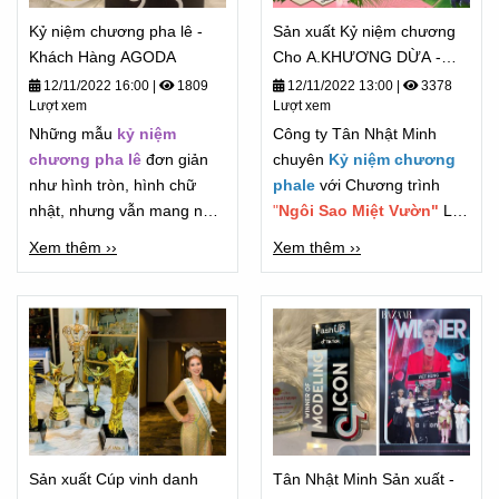
Kỷ niệm chương pha lê -
Sản xuất Kỷ niệm chương
Khách Hàng AGODA
Cho A.KHƯƠNG DỪA -
Chương Trình " Gọng Ca
12/11/2022 16:00
|
1809
12/11/2022 13:00
|
3378
Lượt xem
Lượt xem
Miệt Vườn" 2022
Những mẫu
kỷ niệm
Công ty Tân Nhật Minh
chương pha lê
đơn giản
chuyên
Kỷ niệm chương
như hình tròn, hình chữ
phale
với Chương trình
nhật, nhưng vẫn mang nét
"
Ngôi Sao Miệt Vườn"
Là
đẹp trường tồn.
chương Trình Lớn của "Anh
Xem thêm ››
Xem thêm ››
Khương Dừa"
Sản xuất Cúp vinh danh
Tân Nhật Minh Sản xuất -