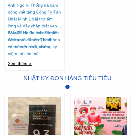
Anh Ngô Vi Thống đã cảm
động viết tặng Công Ty Tân
Nhật Minh 1 bài thơ ấm
lòng và đầy chân thật vào
năm 2018 Khi Anh đến với
Bài viết xin lưu lại để nhiều
Chúng tôi. Chân Thành
năm sau vẫn còn, hình ảnh
cảm ơn Anh rất nhiều...
có thể mờ nhạt, nhưng kỷ
niệm thì còn mãi!
Xem thêm ››
NHẬT KÝ ĐƠN HÀNG TIÊU TIỂU