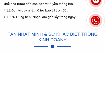
khối nhà nước đến các đơn vị truyền thông lớn
⭐ Là đơn vị duy nhất hỗ trợ bảo trì trọn đời.
⭐ 100% Đúng hẹn! Nhận làm gấp lấy trong ngày.
Cúp Vinh Danh, Cúp Pha Lê, Cúp Lưu Niệm - Giá Rẻ
TÂN NHẬT MINH & SỰ KHÁC BIỆT TRONG
KINH DOANH
⭐ Thứ 1 là thế mạnh có cả 2 yếu tố:
Nhập hàng trực tiếp và
chủ động Sản xuất linh hoạt
.
⭐ Thứ 2 là chúng tôi hiểu rằng
"Chủ Động Đúng Hẹn"
là một
yếu tố sống còn trong lĩnh vực của chúng tôi. Một sự kiện chẳng
thể chiến thắng ví như ko có s.phẩm để trao giải. Do vậy, chúng
tôi cam kết phục vụ đúng hẹn, luôn sẵn sàng để đáp ứng mọi nhu
cầu của quí KH.
⭐ Thứ 3 là Tân Nhật Minh nhận
sản xuất hàng theo mọi yêu
cầu của khách hàng
. Chúng tôi luôn sẵn lòng phục vụ những