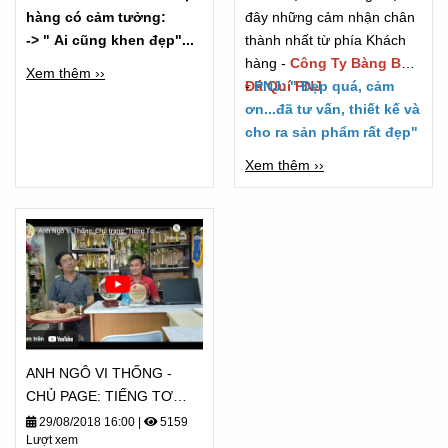
hàng có cảm tưởng:
đây những cảm nhận chân
-> " Ai cũng khen đẹp"...
thành nhất từ phía Khách
hàng -
Công Ty Bàng Bạc
Xem thêm ››
Đá Quí PNJ
-
PNJ: " Đẹp quá, cảm
ơn...đã tư vấn, thiết kế và
cho ra sản phẩm rất đẹp"
Xem thêm ››
ANH NGÔ VI THỐNG -
CHỦ PAGE: TIẾNG TƠ
LÒNG CẢM NHẬN - TỪ
29/08/2018 16:00
|
5159
Lượt xem
2018