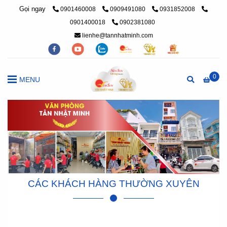
Gọi ngay
0901460008
0909491080
0931852008
0901400018
0902381080
lienhe@tannhatminh.com
0
MENU
CÁC KHÁCH HÀNG THƯỜNG XUYÊN