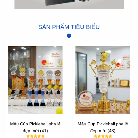
Kỷ Niệm Chương, Nhiều Mẫu Mã Đẹp Thiết Kế Miễn Phí
SẢN PHẨM TIÊU BIỂU
Mẫu Cúp Pickleball pha lê
Mẫu Cúp Pickleball pha lê
đẹp mới (41)
đẹp mới (43)