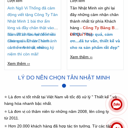
Lượt xem
Lượt xem
2018
Anh Ngô Vi Thống đã cảm
Tân Nhật Minh xin ghi lại
động viết tặng Công Ty Tân
đây những cảm nhận chân
Nhật Minh 1 bài thơ ấm
thành nhất từ phía Khách
lòng và đầy chân thật vào
hàng -
Công Ty Bàng Bạc
năm 2018 Khi Anh đến với
Bài viết xin lưu lại để nhiều
Đá Quí PNJ
-
PNJ: " Đẹp quá, cảm
Chúng tôi. Chân Thành
năm sau vẫn còn, hình ảnh
ơn...đã tư vấn, thiết kế và
cảm ơn Anh rất nhiều...
có thể mờ nhạt, nhưng kỷ
cho ra sản phẩm rất đẹp"
niệm thì còn mãi!
Xem thêm ››
Xem thêm ››
LÝ DO NÊN CHỌN TÂN NHẬT MINH
⭐ Là đơn vị tốt nhất tại Việt Nam về tốc độ xử lý " Thiết kế " và
hàng hóa nhanh bậc nhất.
⭐ Là đơn vị có thâm niên từ những năm 2008, lên công ty
từ 2011.
⭐ Hơn 20.000 khách hàng đã hợp tác tin tưởng. Từ các tập đoàn,