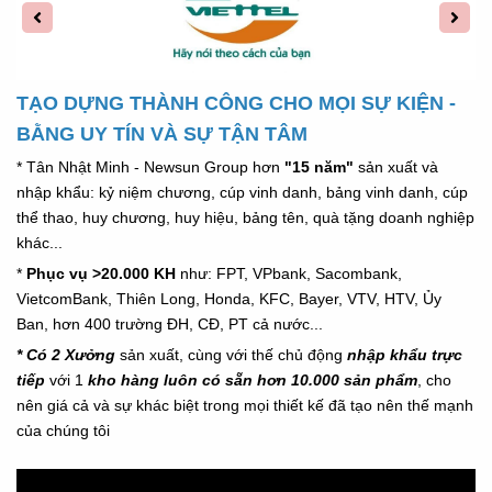
TẠO DỰNG THÀNH CÔNG CHO MỌI SỰ KIỆN -
BẰNG UY TÍN VÀ SỰ TẬN TÂM
* Tân Nhật Minh - Newsun Group hơn
"15 năm"
sản xuất và
nhập khẩu: kỷ niệm chương, cúp vinh danh, bảng vinh danh, cúp
thể thao, huy chương, huy hiệu, bảng tên, quà tặng doanh nghiệp
khác...
*
Phục vụ >20.000 KH
như: FPT, VPbank, Sacombank,
VietcomBank, Thiên Long, Honda,
KFC,
Bayer, VTV, HTV, Ủy
Ban, hơn 400 trường ĐH, CĐ, PT cả nước...
* Có 2 Xưởng
sản xuất, cùng với thế chủ động
nhập khẩu trực
tiếp
với 1
kho hàng luôn có sẵn hơn 10.000 sản phẩm
, cho
nên giá cả và sự khác biệt trong mọi thiết kế đã tạo nên thế mạnh
của chúng tôi