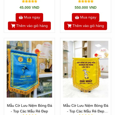
Chương Bóng Đá Mẫu Đẹp
Hiện Đại Nhất Hiện Tại
45.000 VND
550.000 VND
Có Sẵn
Mua ngay
Mua ngay
Thêm vào giỏ hàng
Thêm vào giỏ hàng
Mẫu Cờ Lưu Niệm Bóng Đá
Mẫu Cờ Lưu Niệm Bóng Đá
- Top Các Mẫu Rẻ Đẹp
- Top Các Mẫu Rẻ Đẹp