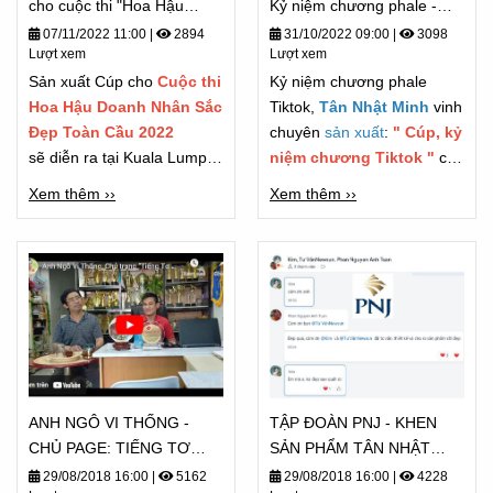
cho cuộc thi "Hoa Hậu
Kỷ niệm chương phale -
Doanh Nhân"
TIKTOK - Chương trình
07/11/2022 11:00
|
2894
31/10/2022 09:00
|
3098
Lượt xem
Lượt xem
FASHUP 2022
Sản xuất Cúp cho
Cuộc thi
Kỷ niệm chương phale
Hoa Hậu Doanh Nhân Sắc
Tiktok,
Tân Nhật Minh
vinh
Đẹp Toàn Cầu 2022
chuyên
sản xuất
:
" Cúp, kỷ
sẽ diễn ra tại Kuala Lumpur
niệm chương Tiktok "
cho
vào ngày 6/11/2022
các đơn vị truyền thông lớn,
Xem thêm ››
Xem thêm ››
các Tiktoker dự được làm
đối tác sản xuất cho nhiều
thương hiệu và công ty lớn
trong ngành giải trí cũng
như truyền hình nói chung.
ANH NGÔ VI THỐNG -
TẬP ĐOÀN PNJ - KHEN
CHỦ PAGE: TIẾNG TƠ
SẢN PHẨM TÂN NHẬT
LÒNG CẢM NHẬN - TỪ
MINH "ĐẸP QUÁ"
29/08/2018 16:00
|
5162
29/08/2018 16:00
|
4228