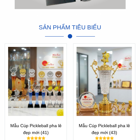
Kỷ Niệm Chương, Nhiều Mẫu Mã Đẹp Thiết Kế Miễn Phí
SẢN PHẨM TIÊU BIỂU
Mẫu Cúp Pickleball pha lê
Mẫu Cúp Pickleball pha lê
đẹp mới (41)
đẹp mới (43)