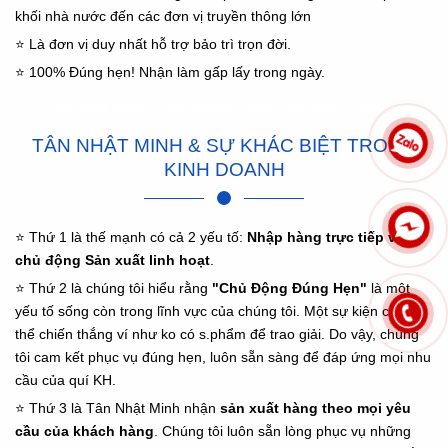
khối nhà nước đến các đơn vị truyền thông lớn
⭐ Là đơn vị duy nhất hỗ trợ bảo trì trọn đời.
⭐ 100% Đúng hẹn! Nhận làm gấp lấy trong ngày.
Cúp Vinh Danh, Cúp Pha Lê, Cúp Lưu Niệm - Giá Rẻ
TÂN NHẬT MINH & SỰ KHÁC BIỆT TRONG
KINH DOANH
⭐ Thứ 1 là thế mạnh có cả 2 yếu tố:
Nhập hàng trực tiếp và
chủ động Sản xuất linh hoạt
.
⭐ Thứ 2 là chúng tôi hiểu rằng
"Chủ Động Đúng Hẹn"
là một
yếu tố sống còn trong lĩnh vực của chúng tôi. Một sự kiện chẳng
thể chiến thắng ví như ko có s.phẩm để trao giải. Do vậy, chúng
tôi cam kết phục vụ đúng hẹn, luôn sẵn sàng để đáp ứng mọi nhu
cầu của quí KH.
⭐ Thứ 3 là Tân Nhật Minh nhận
sản xuất hàng theo mọi yêu
cầu của khách hàng
. Chúng tôi luôn sẵn lòng phục vụ những