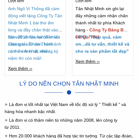
Lượt xem
Lượt xem
2018
Anh Ngô Vi Thống đã cảm
Tân Nhật Minh xin ghi lại
động viết tặng Công Ty Tân
đây những cảm nhận chân
Nhật Minh 1 bài thơ ấm
thành nhất từ phía Khách
lòng và đầy chân thật vào
hàng -
Công Ty Bàng Bạc
năm 2018 Khi Anh đến với
Bài viết xin lưu lại để nhiều
Đá Quí PNJ
-
PNJ: " Đẹp quá, cảm
Chúng tôi. Chân Thành
năm sau vẫn còn, hình ảnh
ơn...đã tư vấn, thiết kế và
cảm ơn Anh rất nhiều...
có thể mờ nhạt, nhưng kỷ
cho ra sản phẩm rất đẹp"
niệm thì còn mãi!
Xem thêm ››
Xem thêm ››
LÝ DO NÊN CHỌN TÂN NHẬT MINH
⭐ Là đơn vị tốt nhất tại Việt Nam về tốc độ xử lý " Thiết kế " và
hàng hóa nhanh bậc nhất.
⭐ Là đơn vị có thâm niên từ những năm 2008, lên công ty
từ 2011.
⭐ Hơn 20.000 khách hàng đã hợp tác tin tưởng. Từ các tập đoàn,