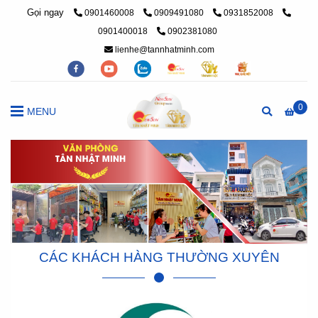
Gọi ngay
0901460008
0909491080
0931852008
0901400018
0902381080
lienhe@tannhatminh.com
0
MENU
CÁC KHÁCH HÀNG THƯỜNG XUYÊN