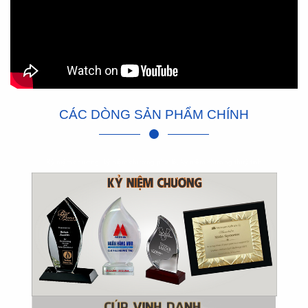
CÁC DÒNG SẢN PHẨM CHÍNH
Kỷ niệm chương, kỷ niệm chương pha lê, kỷ niệm chương thuỷ tinh