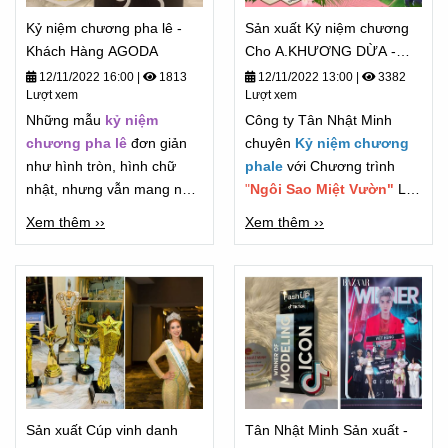
Kỷ niệm chương pha lê -
Sản xuất Kỷ niệm chương
Khách Hàng AGODA
Cho A.KHƯƠNG DỪA -
Chương Trình " Gọng Ca
12/11/2022 16:00
|
1813
12/11/2022 13:00
|
3382
Lượt xem
Lượt xem
Miệt Vườn" 2022
Những mẫu
kỷ niệm
Công ty Tân Nhật Minh
chương pha lê
đơn giản
chuyên
Kỷ niệm chương
như hình tròn, hình chữ
phale
với Chương trình
nhật, nhưng vẫn mang nét
"
Ngôi Sao Miệt Vườn"
Là
đẹp trường tồn.
chương Trình Lớn của "Anh
Xem thêm ››
Xem thêm ››
Khương Dừa"
Sản xuất Cúp vinh danh
Tân Nhật Minh Sản xuất -