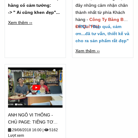
hàng có cảm tưởng:
đây những cảm nhận chân
-> " Ai cũng khen đẹp"...
thành nhất từ phía Khách
hàng -
Công Ty Bàng Bạc
Xem thêm ››
Đá Quí PNJ
-
PNJ: " Đẹp quá, cảm
ơn...đã tư vấn, thiết kế và
cho ra sản phẩm rất đẹp"
Xem thêm ››
ANH NGÔ VI THỐNG -
CHỦ PAGE: TIẾNG TƠ
LÒNG CẢM NHẬN - TỪ
29/08/2018 16:00
|
5162
Lượt xem
2018