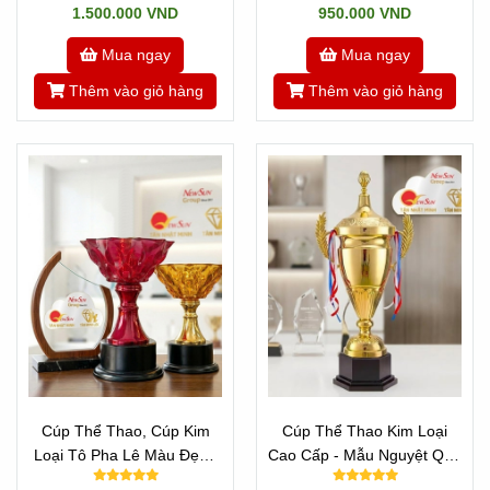
1.500.000 VND
950.000 VND
Mua ngay
Mua ngay
Thêm vào giỏ hàng
Thêm vào giỏ hàng
Cúp Thể Thao, Cúp Kim
Cúp Thể Thao Kim Loại
Loại Tô Pha Lê Màu Đẹp -
Cao Cấp - Mẫu Nguyệt Quế
ĐA MÀU SẮC ĐỘC ĐÁO
Vip Đẹp Cao 70 cm