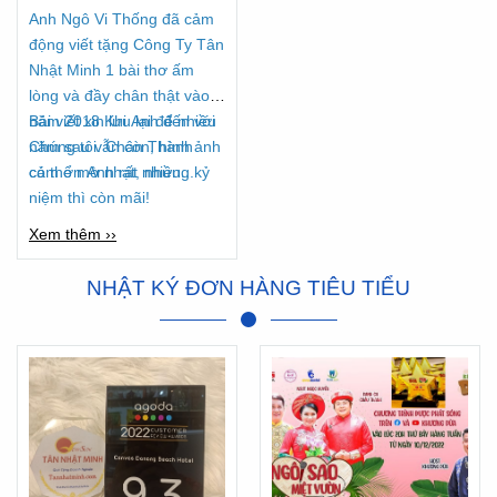
Anh Ngô Vi Thống đã cảm
động viết tặng Công Ty Tân
Nhật Minh 1 bài thơ ấm
lòng và đầy chân thật vào
năm 2018 Khi Anh đến với
Bài viết xin lưu lại để nhiều
Chúng tôi. Chân Thành
năm sau vẫn còn, hình ảnh
cảm ơn Anh rất nhiều...
có thể mờ nhạt, nhưng kỷ
niệm thì còn mãi!
Xem thêm ››
NHẬT KÝ ĐƠN HÀNG TIÊU TIỂU