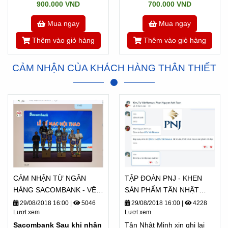
900.000 VND
700.000 VND
Mua ngay
Mua ngay
Thêm vào giỏ hàng
Thêm vào giỏ hàng
CẢM NHẬN CỦA KHÁCH HÀNG THÂN THIẾT
CẢM NHẬN TỪ NGÂN
TẬP ĐOÀN PNJ - KHEN
HÀNG SACOMBANK - VỀ
SẢN PHẨM TÂN NHẬT
TÂN NHẬT MINH
MINH "ĐẸP QUÁ"
29/08/2018 16:00
|
5046
29/08/2018 16:00
|
4228
Lượt xem
Lượt xem
Sacombank Sau khi nhận
Tân Nhật Minh xin ghi lại