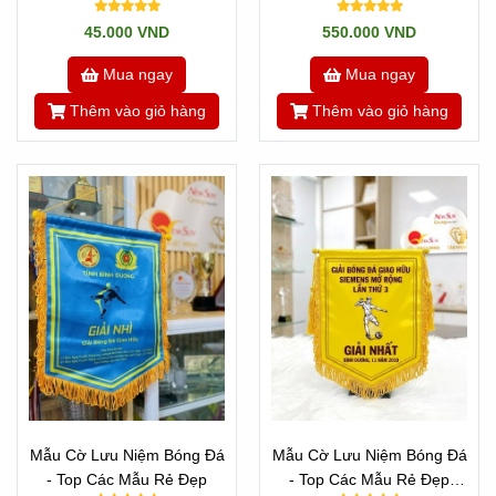
Chương Bóng Đá Mẫu Đẹp
Hiện Đại Nhất Hiện Tại
45.000 VND
550.000 VND
Có Sẵn
Mua ngay
Mua ngay
Thêm vào giỏ hàng
Thêm vào giỏ hàng
Mẫu Cờ Lưu Niệm Bóng Đá
Mẫu Cờ Lưu Niệm Bóng Đá
- Top Các Mẫu Rẻ Đẹp
- Top Các Mẫu Rẻ Đẹp