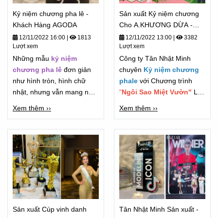
Kỷ niệm chương pha lê -
Sản xuất Kỷ niệm chương
Khách Hàng AGODA
Cho A.KHƯƠNG DỪA -
Chương Trình " Gọng Ca
12/11/2022 16:00
|
1813
12/11/2022 13:00
|
3382
Lượt xem
Lượt xem
Miệt Vườn" 2022
Những mẫu
kỷ niệm
Công ty Tân Nhật Minh
chương pha lê
đơn giản
chuyên
Kỷ niệm chương
như hình tròn, hình chữ
phale
với Chương trình
nhật, nhưng vẫn mang nét
"
Ngôi Sao Miệt Vườn"
Là
đẹp trường tồn.
chương Trình Lớn của "Anh
Xem thêm ››
Xem thêm ››
Khương Dừa"
Sản xuất Cúp vinh danh
Tân Nhật Minh Sản xuất -