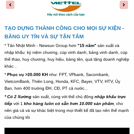
TẠO DỰNG THÀNH CÔNG CHO MỌI SỰ KIỆN -
BẰNG UY TÍN VÀ SỰ TẬN TÂM
* Tân Nhật Minh - Newsun Group hơn
"15 năm"
sản xuất và
nhập khẩu: kỷ niệm chương, cúp vinh danh, bảng vinh danh, cúp
thể thao, huy chương, huy hiệu, bảng tên, quà tặng doanh nghiệp
khác...
*
Phục vụ >20.000 KH
như: FPT, VPbank, Sacombank,
VietcomBank, Thiên Long, Honda,
KFC,
Bayer, VTV, HTV, Ủy
Ban, hơn 400 trường ĐH, CĐ, PT cả nước...
* Có 2 Xưởng
sản xuất, cùng với thế chủ động
nhập khẩu trực
tiếp
với 1
kho hàng luôn có sẵn hơn 10.000 sản phẩm
, cho
nên giá cả và sự khác biệt trong mọi thiết kế đã tạo nên thế mạnh
của chúng tôi