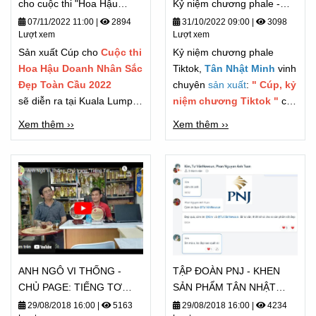
cho cuộc thi "Hoa Hậu
Kỷ niệm chương phale -
Doanh Nhân"
TIKTOK - Chương trình
07/11/2022 11:00
|
2894
31/10/2022 09:00
|
3098
Lượt xem
Lượt xem
FASHUP 2022
Sản xuất Cúp cho
Cuộc thi
Kỷ niệm chương phale
Hoa Hậu Doanh Nhân Sắc
Tiktok,
Tân Nhật Minh
vinh
Đẹp Toàn Cầu 2022
chuyên
sản xuất
:
" Cúp, kỷ
sẽ diễn ra tại Kuala Lumpur
niệm chương Tiktok "
cho
vào ngày 6/11/2022
các đơn vị truyền thông lớn,
Xem thêm ››
Xem thêm ››
các Tiktoker dự được làm
đối tác sản xuất cho nhiều
thương hiệu và công ty lớn
trong ngành giải trí cũng
như truyền hình nói chung.
ANH NGÔ VI THỐNG -
TẬP ĐOÀN PNJ - KHEN
CHỦ PAGE: TIẾNG TƠ
SẢN PHẨM TÂN NHẬT
LÒNG CẢM NHẬN - TỪ
MINH "ĐẸP QUÁ"
29/08/2018 16:00
|
5163
29/08/2018 16:00
|
4234