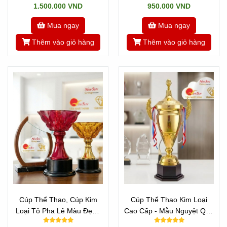
1.500.000 VND
950.000 VND
Mua ngay
Mua ngay
Thêm vào giỏ hàng
Thêm vào giỏ hàng
Cúp Thể Thao, Cúp Kim
Cúp Thể Thao Kim Loại
Loại Tô Pha Lê Màu Đẹp -
Cao Cấp - Mẫu Nguyệt Quế
ĐA MÀU SẮC ĐỘC ĐÁO
Vip Đẹp Cao 70 cm