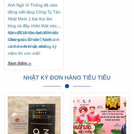
Anh Ngô Vi Thống đã cảm
động viết tặng Công Ty Tân
Nhật Minh 1 bài thơ ấm
lòng và đầy chân thật vào
năm 2018 Khi Anh đến với
Bài viết xin lưu lại để nhiều
Chúng tôi. Chân Thành
năm sau vẫn còn, hình ảnh
cảm ơn Anh rất nhiều...
có thể mờ nhạt, nhưng kỷ
niệm thì còn mãi!
Xem thêm ››
NHẬT KÝ ĐƠN HÀNG TIÊU TIỂU