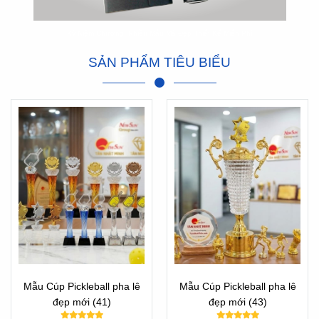
Kỷ Niệm Chương, Nhiều Mẫu Mã Đẹp Thiết Kế Miễn Phí
SẢN PHẨM TIÊU BIỂU
Mẫu Cúp Pickleball pha lê
Mẫu Cúp Pickleball pha lê
đẹp mới (41)
đẹp mới (43)