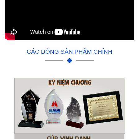
CÁC DÒNG SẢN PHẨM CHÍNH
Kỷ niệm chương, kỷ niệm chương pha lê, kỷ niệm chương thuỷ tinh