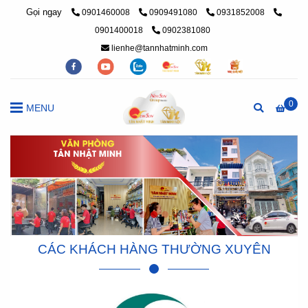
Gọi ngay
0901460008
0909491080
0931852008
0901400018
0902381080
lienhe@tannhatminh.com
0
MENU
CÁC KHÁCH HÀNG THƯỜNG XUYÊN