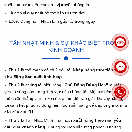
khối nhà nước đến các đơn vị truyền thông lớn
⭐ Là đơn vị duy nhất hỗ trợ bảo trì trọn đời.
⭐ 100% Đúng hẹn! Nhận làm gấp lấy trong ngày.
Cúp Vinh Danh, Cúp Pha Lê, Cúp Lưu Niệm - Giá Rẻ
TÂN NHẬT MINH & SỰ KHÁC BIỆT TRONG
KINH DOANH
⭐ Thứ 1 là thế mạnh có cả 2 yếu tố:
Nhập hàng trực tiếp và
chủ động Sản xuất linh hoạt
.
⭐ Thứ 2 là chúng tôi hiểu rằng
"Chủ Động Đúng Hẹn"
là một
yếu tố sống còn trong lĩnh vực của chúng tôi. Một sự kiện chẳng
thể chiến thắng ví như ko có s.phẩm để trao giải. Do vậy, chúng
tôi cam kết phục vụ đúng hẹn, luôn sẵn sàng để đáp ứng mọi nhu
cầu của quí KH.
⭐ Thứ 3 là Tân Nhật Minh nhận
sản xuất hàng theo mọi yêu
cầu của khách hàng
. Chúng tôi luôn sẵn lòng phục vụ những