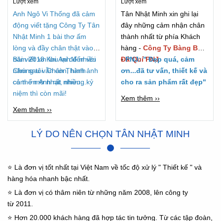
Lượt xem
Lượt xem
2018
Anh Ngô Vi Thống đã cảm
Tân Nhật Minh xin ghi lại
động viết tặng Công Ty Tân
đây những cảm nhận chân
Nhật Minh 1 bài thơ ấm
thành nhất từ phía Khách
lòng và đầy chân thật vào
hàng -
Công Ty Bàng Bạc
năm 2018 Khi Anh đến với
Bài viết xin lưu lại để nhiều
Đá Quí PNJ
-
PNJ: " Đẹp quá, cảm
Chúng tôi. Chân Thành
năm sau vẫn còn, hình ảnh
ơn...đã tư vấn, thiết kế và
cảm ơn Anh rất nhiều...
có thể mờ nhạt, nhưng kỷ
cho ra sản phẩm rất đẹp"
niệm thì còn mãi!
Xem thêm ››
Xem thêm ››
LÝ DO NÊN CHỌN TÂN NHẬT MINH
⭐ Là đơn vị tốt nhất tại Việt Nam về tốc độ xử lý " Thiết kế " và
hàng hóa nhanh bậc nhất.
⭐ Là đơn vị có thâm niên từ những năm 2008, lên công ty
từ 2011.
⭐ Hơn 20.000 khách hàng đã hợp tác tin tưởng. Từ các tập đoàn,