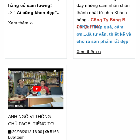
hàng có cảm tưởng:
đây những cảm nhận chân
-> " Ai cũng khen đẹp"...
thành nhất từ phía Khách
hàng -
Công Ty Bàng Bạc
Xem thêm ››
Đá Quí PNJ
-
PNJ: " Đẹp quá, cảm
ơn...đã tư vấn, thiết kế và
cho ra sản phẩm rất đẹp"
Xem thêm ››
ANH NGÔ VI THỐNG -
CHỦ PAGE: TIẾNG TƠ
LÒNG CẢM NHẬN - TỪ
29/08/2018 16:00
|
5163
Lượt xem
2018