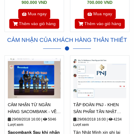
900.000 VND
700.000 VND
Mua ngay
Mua ngay
Thêm vào giỏ hàng
Thêm vào giỏ hàng
CẢM NHẬN CỦA KHÁCH HÀNG THÂN THIẾT
CẢM NHẬN TỪ NGÂN
TẬP ĐOÀN PNJ - KHEN
HÀNG SACOMBANK - VỀ
SẢN PHẨM TÂN NHẬT
TÂN NHẬT MINH
MINH "ĐẸP QUÁ"
29/08/2018 16:00
|
5046
29/08/2018 16:00
|
4234
Lượt xem
Lượt xem
Sacombank Sau khi nhận
Tân Nhật Minh xin ghi lại