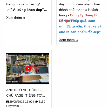
hàng có cảm tưởng:
đây những cảm nhận chân
-> " Ai cũng khen đẹp"...
thành nhất từ phía Khách
hàng -
Công Ty Bàng Bạc
Xem thêm ››
Đá Quí PNJ
-
PNJ: " Đẹp quá, cảm
ơn...đã tư vấn, thiết kế và
cho ra sản phẩm rất đẹp"
Xem thêm ››
ANH NGÔ VI THỐNG -
CHỦ PAGE: TIẾNG TƠ
LÒNG CẢM NHẬN - TỪ
29/08/2018 16:00
|
5159
Lượt xem
2018