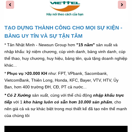
TẠO DỰNG THÀNH CÔNG CHO MỌI SỰ KIỆN -
BẰNG UY TÍN VÀ SỰ TẬN TÂM
* Tân Nhật Minh - Newsun Group hơn
"15 năm"
sản xuất và
nhập khẩu: kỷ niệm chương, cúp vinh danh, bảng vinh danh, cúp
thể thao, huy chương, huy hiệu, bảng tên, quà tặng doanh nghiệp
khác...
*
Phục vụ >20.000 KH
như: FPT, VPbank, Sacombank,
VietcomBank, Thiên Long, Honda,
KFC,
Bayer, VTV, HTV, Ủy
Ban, hơn 400 trường ĐH, CĐ, PT cả nước...
* Có 2 Xưởng
sản xuất, cùng với thế chủ động
nhập khẩu trực
tiếp
với 1
kho hàng luôn có sẵn hơn 10.000 sản phẩm
, cho
nên giá cả và sự khác biệt trong mọi thiết kế đã tạo nên thế mạnh
của chúng tôi