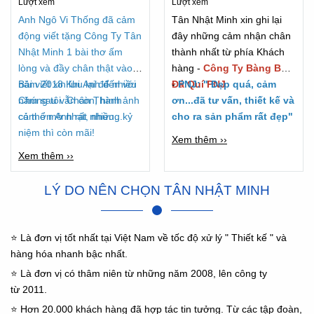
Lượt xem
Lượt xem
2018
Anh Ngô Vi Thống đã cảm
Tân Nhật Minh xin ghi lại
động viết tặng Công Ty Tân
đây những cảm nhận chân
Nhật Minh 1 bài thơ ấm
thành nhất từ phía Khách
lòng và đầy chân thật vào
hàng -
Công Ty Bàng Bạc
năm 2018 Khi Anh đến với
Bài viết xin lưu lại để nhiều
Đá Quí PNJ
-
PNJ: " Đẹp quá, cảm
Chúng tôi. Chân Thành
năm sau vẫn còn, hình ảnh
ơn...đã tư vấn, thiết kế và
cảm ơn Anh rất nhiều...
có thể mờ nhạt, nhưng kỷ
cho ra sản phẩm rất đẹp"
niệm thì còn mãi!
Xem thêm ››
Xem thêm ››
LÝ DO NÊN CHỌN TÂN NHẬT MINH
⭐ Là đơn vị tốt nhất tại Việt Nam về tốc độ xử lý " Thiết kế " và
hàng hóa nhanh bậc nhất.
⭐ Là đơn vị có thâm niên từ những năm 2008, lên công ty
từ 2011.
⭐ Hơn 20.000 khách hàng đã hợp tác tin tưởng. Từ các tập đoàn,