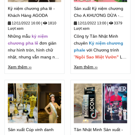
Kỷ niệm chương pha lê -
Sản xuất Kỷ niệm chương
Khách Hàng AGODA
Cho A.KHƯƠNG DỪA -
Chương Trình " Gọng Ca
12/11/2022 16:00
|
1810
12/11/2022 13:00
|
3379
Lượt xem
Lượt xem
Miệt Vườn" 2022
Những mẫu
kỷ niệm
Công ty Tân Nhật Minh
chương pha lê
đơn giản
chuyên
Kỷ niệm chương
như hình tròn, hình chữ
phale
với Chương trình
nhật, nhưng vẫn mang nét
"
Ngôi Sao Miệt Vườn"
Là
đẹp trường tồn.
chương Trình Lớn của "Anh
Xem thêm ››
Xem thêm ››
Khương Dừa"
Sản xuất Cúp vinh danh
Tân Nhật Minh Sản xuất -