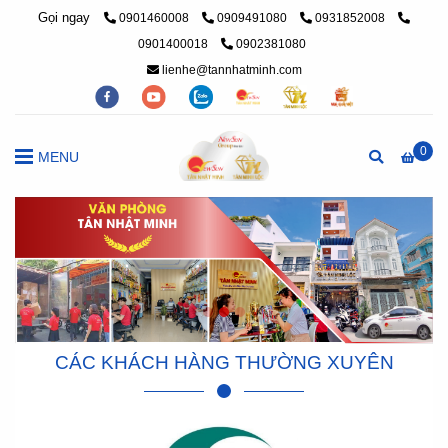
Gọi ngay
0901460008
0909491080
0931852008
0901400018
0902381080
lienhe@tannhatminh.com
0
MENU
CÁC KHÁCH HÀNG THƯỜNG XUYÊN