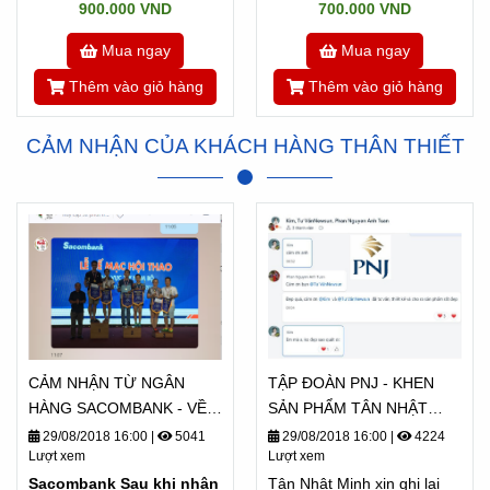
900.000 VND
700.000 VND
Mua ngay
Mua ngay
Thêm vào giỏ hàng
Thêm vào giỏ hàng
CẢM NHẬN CỦA KHÁCH HÀNG THÂN THIẾT
CẢM NHẬN TỪ NGÂN
TẬP ĐOÀN PNJ - KHEN
HÀNG SACOMBANK - VỀ
SẢN PHẨM TÂN NHẬT
TÂN NHẬT MINH
MINH "ĐẸP QUÁ"
29/08/2018 16:00
|
5041
29/08/2018 16:00
|
4224
Lượt xem
Lượt xem
Sacombank Sau khi nhận
Tân Nhật Minh xin ghi lại