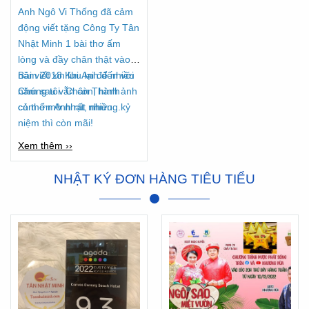
Anh Ngô Vi Thống đã cảm
động viết tặng Công Ty Tân
Nhật Minh 1 bài thơ ấm
lòng và đầy chân thật vào
năm 2018 Khi Anh đến với
Bài viết xin lưu lại để nhiều
Chúng tôi. Chân Thành
năm sau vẫn còn, hình ảnh
cảm ơn Anh rất nhiều...
có thể mờ nhạt, nhưng kỷ
niệm thì còn mãi!
Xem thêm ››
NHẬT KÝ ĐƠN HÀNG TIÊU TIỂU