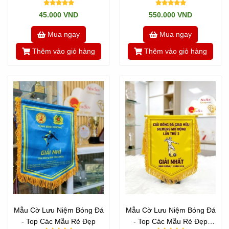
Chương Bóng Đá Mẫu Đẹp
Hiện Đại Nhất Hiện Tại
45.000 VND
550.000 VND
Có Sẵn
Mua ngay
Mua ngay
Thêm vào giỏ hàng
Thêm vào giỏ hàng
Mẫu Cờ Lưu Niệm Bóng Đá
Mẫu Cờ Lưu Niệm Bóng Đá
- Top Các Mẫu Rẻ Đẹp
- Top Các Mẫu Rẻ Đẹp