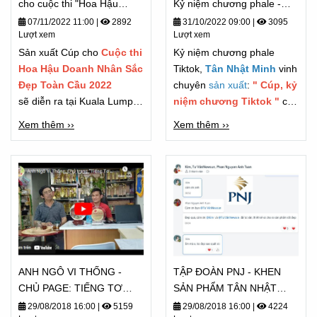
cho cuộc thi "Hoa Hậu
Kỷ niệm chương phale -
Doanh Nhân"
TIKTOK - Chương trình
07/11/2022 11:00
|
2892
31/10/2022 09:00
|
3095
Lượt xem
Lượt xem
FASHUP 2022
Sản xuất Cúp cho
Cuộc thi
Kỷ niệm chương phale
Hoa Hậu Doanh Nhân Sắc
Tiktok,
Tân Nhật Minh
vinh
Đẹp Toàn Cầu 2022
chuyên
sản xuất
:
" Cúp, kỷ
sẽ diễn ra tại Kuala Lumpur
niệm chương Tiktok "
cho
vào ngày 6/11/2022
các đơn vị truyền thông lớn,
Xem thêm ››
Xem thêm ››
các Tiktoker dự được làm
đối tác sản xuất cho nhiều
thương hiệu và công ty lớn
trong ngành giải trí cũng
như truyền hình nói chung.
ANH NGÔ VI THỐNG -
TẬP ĐOÀN PNJ - KHEN
CHỦ PAGE: TIẾNG TƠ
SẢN PHẨM TÂN NHẬT
LÒNG CẢM NHẬN - TỪ
MINH "ĐẸP QUÁ"
29/08/2018 16:00
|
5159
29/08/2018 16:00
|
4224