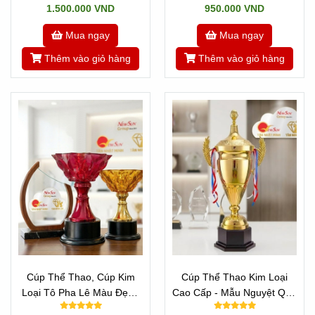
1.500.000 VND
950.000 VND
Mua ngay
Mua ngay
Thêm vào giỏ hàng
Thêm vào giỏ hàng
Cúp Thể Thao, Cúp Kim
Cúp Thể Thao Kim Loại
Loại Tô Pha Lê Màu Đẹp -
Cao Cấp - Mẫu Nguyệt Quế
ĐA MÀU SẮC ĐỘC ĐÁO
Vip Đẹp Cao 70 cm