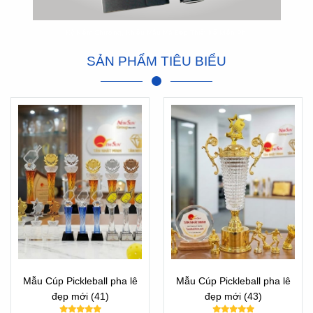
Kỷ Niệm Chương, Nhiều Mẫu Mã Đẹp Thiết Kế Miễn Phí
SẢN PHẨM TIÊU BIỂU
Mẫu Cúp Pickleball pha lê
Mẫu Cúp Pickleball pha lê
đẹp mới (41)
đẹp mới (43)