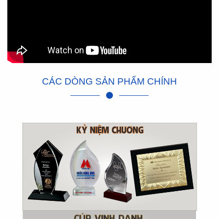
CÁC DÒNG SẢN PHẨM CHÍNH
Kỷ niệm chương, kỷ niệm chương pha lê, kỷ niệm chương thuỷ tinh