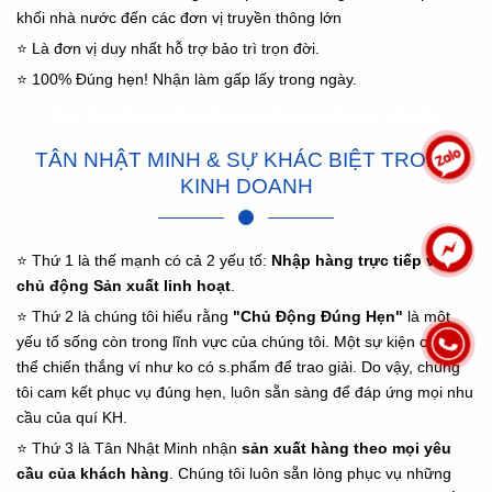
khối nhà nước đến các đơn vị truyền thông lớn
⭐ Là đơn vị duy nhất hỗ trợ bảo trì trọn đời.
⭐ 100% Đúng hẹn! Nhận làm gấp lấy trong ngày.
Cúp Vinh Danh, Cúp Pha Lê, Cúp Lưu Niệm - Giá Rẻ
TÂN NHẬT MINH & SỰ KHÁC BIỆT TRONG
KINH DOANH
⭐ Thứ 1 là thế mạnh có cả 2 yếu tố:
Nhập hàng trực tiếp và
chủ động Sản xuất linh hoạt
.
⭐ Thứ 2 là chúng tôi hiểu rằng
"Chủ Động Đúng Hẹn"
là một
yếu tố sống còn trong lĩnh vực của chúng tôi. Một sự kiện chẳng
thể chiến thắng ví như ko có s.phẩm để trao giải. Do vậy, chúng
tôi cam kết phục vụ đúng hẹn, luôn sẵn sàng để đáp ứng mọi nhu
cầu của quí KH.
⭐ Thứ 3 là Tân Nhật Minh nhận
sản xuất hàng theo mọi yêu
cầu của khách hàng
. Chúng tôi luôn sẵn lòng phục vụ những