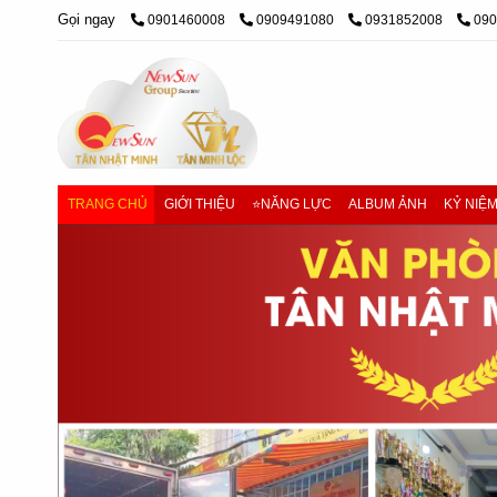
Gọi ngay
0901460008
0909491080
0931852008
09
TRANG CHỦ
GIỚI THIỆU
⭐NĂNG LỰC
ALBUM ẢNH
KỶ NIỆ