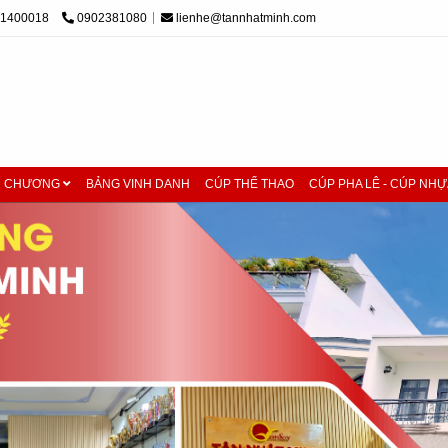
01400018
0902381080
lienhe@tannhatminh.com
M CHƯƠNG
BẢNG VINH DANH
CÚP THỂ THAO
CÚP PHA LÊ - CÚP NHỰ