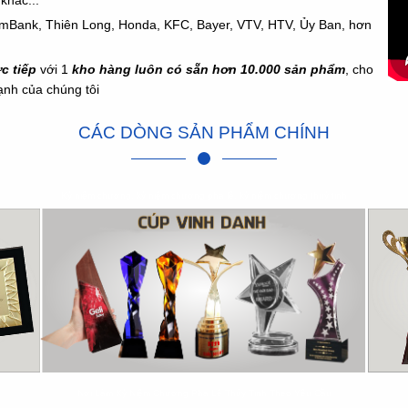
khác...
omBank, Thiên Long, Honda,
KFC,
Bayer, VTV, HTV, Ủy Ban, hơn
ực tiếp
với 1
kho hàng luôn có sẵn hơn 10.000 sản phẩm
, cho
mạnh của chúng tôi
CÁC DÒNG SẢN PHẨM CHÍNH
Kỷ niệm chương, kỷ niệm chương pha lê, kỷ niệm chương thuỷ tinh
Nơi Làm Kỷ Niệm Chương Pha Lê Thủy Tinh Theo Yêu Cầu