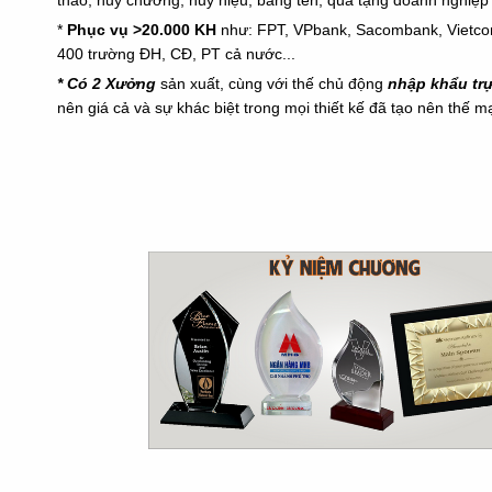
thao, huy chương, huy hiệu, bảng tên, quà tặng doanh nghiệp 
*
Phục vụ >20.000 KH
như: FPT, VPbank, Sacombank, Vietc
400 trường ĐH, CĐ, PT cả nước...
* Có 2 Xưởng
sản xuất, cùng với thế chủ động
nhập khẩu tr
nên giá cả và sự khác biệt trong mọi thiết kế đã tạo nên thế 